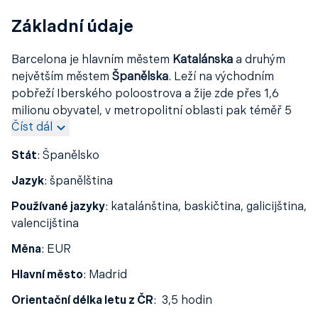
Základní údaje
Barcelona je hlavním městem
Katalánska
a druhým
největším městem
Španělska
. Leží na východním
pobřeží Iberského poloostrova a žije zde přes 1,6
milionu obyvatel, v metropolitní oblasti pak téměř 5
Číst dál
milionů.
Oficiálními jazyky jsou katalánština a španělština, ale v
Stát
:
Španělsko
turistických místech se bez problémů domluvíte i
Jazyk
:
španělština
anglicky.
Používané jazyky
:
katalánština, baskičtina, galicijština,
Barcelona je známá bohatým kulturním dědictvím, od
valencijština
římských památek
po
modernistickou architekturu
, a
patří mezi
nejnavštěvovanější města Evrop
y. Je také
Měna
:
EUR
významným hospodářským a finančním centrem,
Hlavní město
:
Madrid
které přitahuje turisty i obchodní cestující z celého
světa.
Orientační délka letu z ČR
:
3,5 hodin