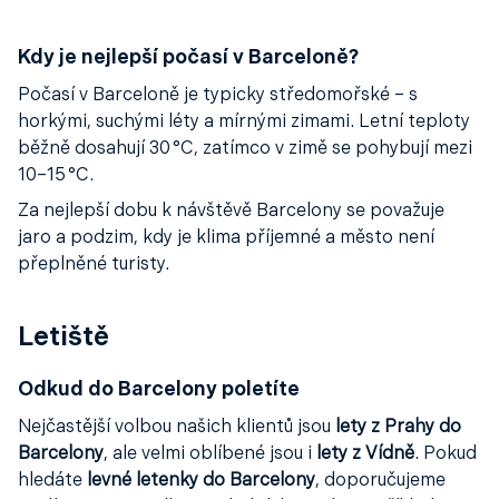
Kdy je nejlepší počasí v Barceloně?
Počasí v Barceloně je typicky středomořské – s
horkými, suchými léty a mírnými zimami. Letní teploty
běžně dosahují 30 °C, zatímco v zimě se pohybují mezi
10–15 °C.
Za nejlepší dobu k návštěvě Barcelony se považuje
jaro a podzim, kdy je klima příjemné a město není
přeplněné turisty.
Letiště
Odkud do Barcelony poletíte
Nejčastější volbou našich klientů jsou
lety z Prahy do
Barcelony
, ale velmi oblíbené jsou i
lety z Vídně
. Pokud
hledáte
levné letenky do Barcelony
, doporučujeme