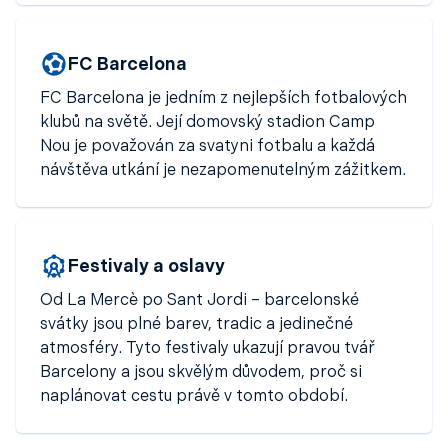
Barcelona stojí za návštěvu kdykoliv v roce –
rezervujte si
akční letenky do Barcelony
ještě dnes!
FC Barcelona
FC Barcelona je jedním z nejlepších fotbalových
klubů na světě. Její domovský stadion Camp
Nou je považován za svatyni fotbalu a každá
návštěva utkání je nezapomenutelným zážitkem.
Festivaly a oslavy
Od La Mercè po Sant Jordi – barcelonské
svátky jsou plné barev, tradic a jedinečné
atmosféry. Tyto festivaly ukazují pravou tvář
Barcelony a jsou skvělým důvodem, proč si
naplánovat cestu právě v tomto období.