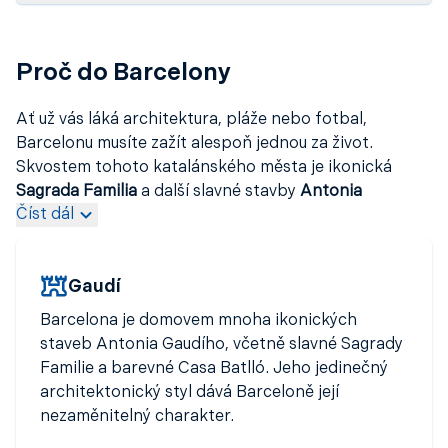
Proč do Barcelony
Ať už vás láká architektura, pláže nebo fotbal,
Barcelonu musíte zažít alespoň jednou za život.
Skvostem tohoto katalánského města je ikonická
Sagrada Familia
a další slavné stavby
Antonia
Číst dál
Gaudího
. Obdivovatelé umění si přijdou na své i díky
dílům
Picassa
a
Dalího
.
Fotbaloví fanoušci
nesmí vynechat návštěvu
stadionu
Gaudí
Camp Nou
, největšího v Evropě.
Krásný výhled
na
město vás čeká z kopce
Montjuïc
, na který se
Barcelona je domovem mnoha ikonických
dostanete třeba z Plaça d'Espanya. Atmosféru pravé
staveb Antonia Gaudího, včetně slavné Sagrady
Barcelony nasajete ve čtvrti
Gràcia
, známé svým
Familie a barevné Casa Batlló. Jeho jedinečný
bohémským duchem. A
katalánská kuchyně
? Ta vás
architektonický styl dává Barceloně její
dostane.
nezaměnitelný charakter.