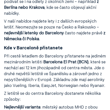
podívat se i na odlety z okolních zemí – například
z
Berlína nebo Krakova
, kde se často objevují akční
nabídky.
V naší nabídce najdete lety i z dalších evropských
letišť. Neomezujte se pouze na Česko a Rakousko –
nejlevnější letenky do Barcelony
často najdete právě
z
Německa či Polska
.
Kde v Barceloně přistanete
Při cestě letadlem do Barcelony přistanete na jediném
mezinárodním letišti
Barcelona El Prat (BCN)
, které se
nachází asi 12 km jihozápadně od centra města. Jde o
druhé největší letiště ve Španělsku a zároveň jedno z
nejvytíženějších v Evropě. Základnu zde mají aerolinky
jako Vueling, Iberia, EasyJet, Norwegian nebo Ryanair.
Z letiště se do centra Barcelony dostanete několika
způsoby:
Nejlevnější varianta
: městský autobus MHD z obou