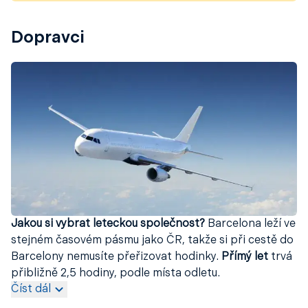
Dopravci
Jakou si vybrat leteckou společnost?
Barcelona leží ve
stejném časovém pásmu jako ČR, takže si při cestě do
Barcelony nemusíte přeřizovat hodinky.
Přímý let
trvá
přibližně 2,5 hodiny, podle místa odletu.
Číst dál
Nejčastější volbou jsou
letenky z Prahy do Barcelony
,