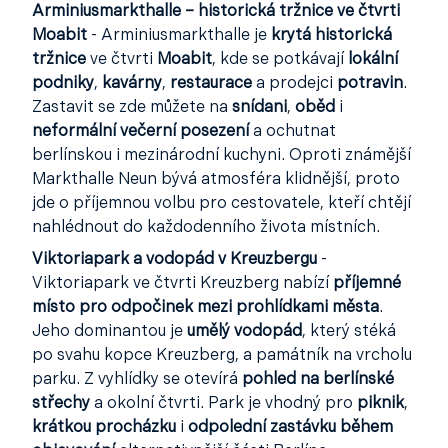
Arminiusmarkthalle – historická tržnice ve čtvrti
Moabit
- Arminiusmarkthalle je
krytá historická
tržnice
ve čtvrti
Moabit
, kde se potkávají
lokální
podniky
,
kavárny
,
restaurace
a prodejci
potravin
.
Zastavit se zde můžete na
snídani
,
oběd
i
neformální večerní posezení
a ochutnat
berlínskou i mezinárodní kuchyni. Oproti známější
Markthalle Neun bývá atmosféra klidnější, proto
jde o příjemnou volbu pro cestovatele, kteří chtějí
nahlédnout do každodenního života místních.
Viktoriapark a vodopád v Kreuzbergu
-
Viktoriapark ve čtvrti Kreuzberg nabízí
příjemné
místo pro odpočinek mezi prohlídkami města
.
Jeho dominantou je
umělý vodopád
, který stéká
po svahu kopce Kreuzberg, a památník na vrcholu
parku. Z vyhlídky se otevírá
pohled na berlínské
střechy
a okolní čtvrti. Park je vhodný pro
piknik
,
krátkou procházku
i
odpolední zastávku během