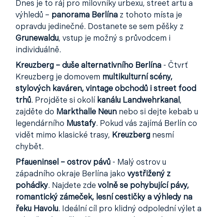
Dnes je to ráj pro milovníky urbexu, street artu a
výhledů –
panorama Berlína
z tohoto místa je
opravdu jedinečné. Dostanete se sem pěšky z
Grunewaldu
, vstup je možný s průvodcem i
individuálně.
Kreuzberg – duše alternativního Berlína
- Čtvrť
Kreuzberg je domovem
multikulturní scény,
stylových kaváren, vintage obchodů i street food
trhů
. Projděte si okolí
kanálu Landwehrkanal
,
zajděte do
Markthalle Neun
nebo si dejte kebab u
legendárního
Mustafy
. Pokud vás zajímá Berlín co
vidět mimo klasické trasy,
Kreuzberg
nesmí
chybět.
Pfaueninsel – ostrov pávů
- Malý ostrov u
západního okraje Berlína jako
vystřižený z
pohádky
. Najdete zde
volně se pohybující pávy,
romantický zámeček, lesní cestičky a výhledy na
řeku Havolu
. Ideální cíl pro klidný odpolední výlet a