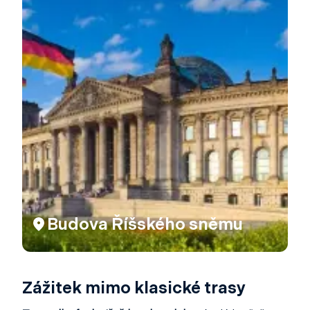
Budova Říšského sněmu
Zážitek mimo klasické trasy