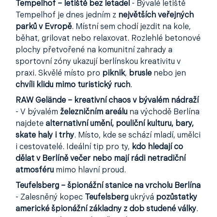
Tempelhof – letiště bez letadel
- Bývalé letiště
Tempelhof je dnes jedním z
největších veřejných
parků v Evropě
. Místní sem chodí jezdit na kole,
běhat, grilovat nebo relaxovat. Rozlehlé betonové
plochy přetvořené na komunitní zahrady a
sportovní zóny ukazují berlínskou kreativitu v
praxi. Skvělé místo pro
piknik
,
brusle
nebo jen
chvíli klidu mimo turistický ruch
.
RAW Gelände – kreativní chaos v bývalém nádraží
- V bývalém
železničním areálu
na východě Berlína
najdete
alternativní umění, pouliční kulturu, bary,
skate haly i trhy
. Místo, kde se schází mladí, umělci
i cestovatelé. Ideální tip pro ty,
kdo hledají co
dělat v Berlíně večer nebo mají rádi netradiční
atmosféru
mimo hlavní proud.
Teufelsberg – špionážní stanice na vrcholu Berlína
- Zalesněný kopec
Teufelsberg
ukrývá
pozůstatky
americké špionážní základny z dob studené války
.