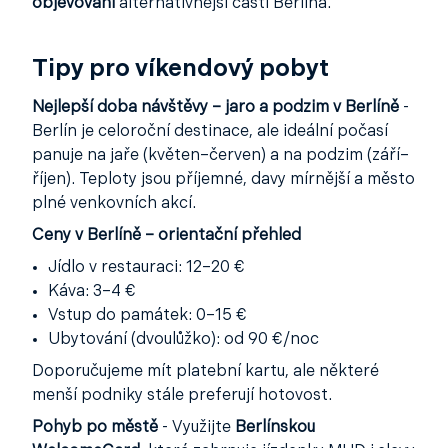
objevování
alternativnější části Berlína.
Tipy pro víkendový pobyt
Nejlepší doba návštěvy – jaro a podzim v Berlíně
-
Berlín je celoroční destinace, ale ideální počasí
panuje na jaře (květen–červen) a na podzim (září–
říjen). Teploty jsou příjemné, davy mírnější a město
plné venkovních akcí.
Ceny v Berlíně – orientační přehled
Jídlo v restauraci: 12–20 €
Káva: 3–4 €
Vstup do památek: 0–15 €
Ubytování (dvoulůžko): od 90 €/noc
Doporučujeme mít platební kartu, ale některé
menší podniky stále preferují hotovost.
Pohyb po městě
- Využijte
Berlínskou