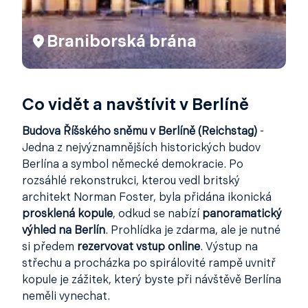
Braniborská brána
Co vidět a navštívit v Berlíně
Budova Říšského sněmu v Berlíně (Reichstag)
-
Jedna z nejvýznamnějších historických budov
Berlína a symbol německé demokracie. Po
rozsáhlé rekonstrukci, kterou vedl britský
architekt Norman Foster, byla přidána ikonická
prosklená kopule
, odkud se nabízí
panoramatický
výhled na Berlín
. Prohlídka je zdarma, ale je nutné
si předem
rezervovat vstup online
. Výstup na
střechu a procházka po spirálovité rampě uvnitř
kopule je zážitek, který byste při návštěvě Berlína
neměli vynechat.