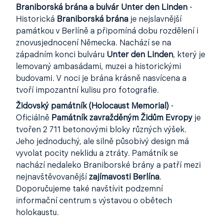
Braniborská brána a bulvár Unter den Linden
-
Historická
Braniborská brána
je nejslavnější
památkou v Berlíně a připomíná dobu rozdělení i
znovusjednocení Německa. Nachází se na
západním konci bulváru
Unter den Linden
, který je
lemovaný ambasádami, muzei a historickými
budovami. V noci je brána krásně nasvícena a
tvoří impozantní kulisu pro fotografie.
Židovský památník (Holocaust Memorial)
-
Oficiálně
Památník zavražděným Židům Evropy
je
tvořen 2 711 betonovými bloky různých výšek.
Jeho jednoduchý, ale silně působivý design má
vyvolat pocity neklidu a ztráty. Památník se
nachází nedaleko Braniborské brány a patří mezi
nejnavštěvovanější
zajímavosti Berlína
.
Doporučujeme také navštívit podzemní
informační centrum s výstavou o obětech
holokaustu.