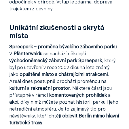
odpočinek v přírodě. Vstup je zdarma, doprava
trajektem z pevniny.
Unikátní zkušenosti a skrytá
místa
Spreepark – proměna bývalého zábavního parku
-
V
Plänterwaldu
se nachází někdejší
východoněmecký zábavní park Spreepark
, který
byl po uzavření v roce 2002 dlouhá léta známý
jako
opuštěné místo s chátrajícími atrakcemi
.
Areál dnes postupně prochází proměnou na
kulturní
a
rekreační prostor
. Některé části jsou
přístupné v rámci
komentovaných prohlídek
a
akcí
, díky nimž můžete poznat historii parku i jeho
netradiční atmosféru. Je to zajímavý tip pro
návštěvníky, kteří chtějí
objevit Berlín mimo hlavní
turistické trasy
.