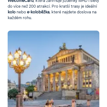
WelcomeCard
, která zahrnuje jízdenky MHD i slevy
do více než 200 atrakcí. Pro kratší trasy je ideální
kolo
nebo
e-koloběžka
, které najdete doslova na
každém rohu.