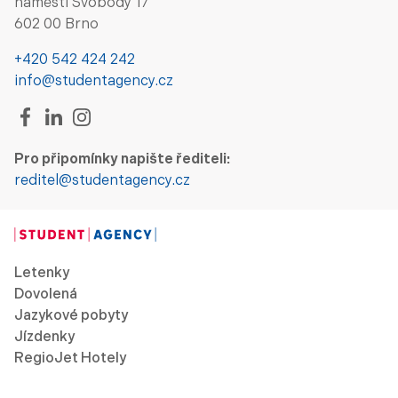
náměstí Svobody 17
602 00 Brno
+420 542 424 242
info@studentagency.cz
Pro připomínky napište řediteli:
reditel@studentagency.cz
Letenky
Dovolená
Jazykové pobyty
Jízdenky
RegioJet Hotely