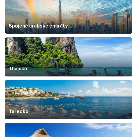
Spojené arabské emiráty
Thajsko
Turecko