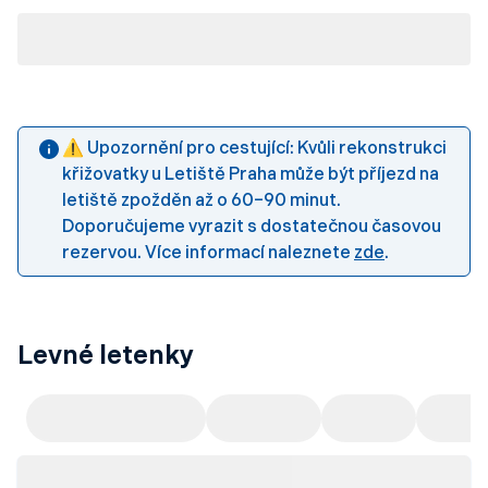
⚠️ Upozornění pro cestující: Kvůli rekonstrukci
křižovatky u Letiště Praha může být příjezd na
letiště zpožděn až o 60–90 minut.
Doporučujeme vyrazit s dostatečnou časovou
rezervou. Více informací naleznete
zde
.
Levné letenky
Doporučujeme
Evropa
Asie
Střed