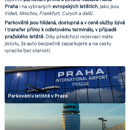
zajistíte
parkování přímo u Letiště Václava Havla
Praha
i na vybraných
evropských letištích
, jako jsou
Vídeň, Mnichov, Frankfurt, Curych a další
.
Parkoviště jsou hlídaná, dostupná a v ceně služby bývá
i transfer přímo k odletovému terminálu, v případě
pražského letiště.
Díky předchozí rezervaci máte
jistotu, že auto bezpečně zaparkujete a na cestu
vyrazíte bez starostí.
Parkování u letiště v Praze