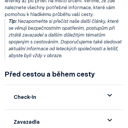
letenky až po přílet na místo určení. Věříme, že zde
naleznete všechny potřebné informace, které vám
pomohou k hladkému průběhu vaší cesty.
Tip:
Nezapomeňte si přečíst naše další články, které
se věnují bezpečnostním opatřením, postupům při
ztrátě zavazadel a dalším důležitým tématům
spojeným s cestováním. Doporučujeme také sledovat
aktuální informace od leteckých společností a letišť,
abyste byli vždy v obraze.
Před cestou a během cesty
Check-In
Připravte se na cestu s kompletními
informacemi o check-inu pro různé letecké
Zavazadla
společnosti. Najděte si podmínky své letecké