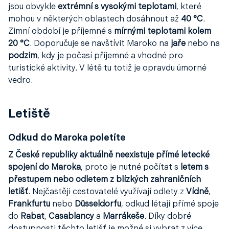
jsou obvykle
extrémní s vysokými teplotami
, které
mohou v některých oblastech dosáhnout až
40 °C
.
Zimní období je příjemné s
mírnými teplotami kolem
20 °C
. Doporučuje se navštívit Maroko na
jaře
nebo na
podzim
, kdy je počasí příjemné a vhodné pro
turistické aktivity. V létě tu totiž je opravdu úmorné
vedro.
Letiště
Odkud do Maroka poletíte
Z České republiky aktuálně neexistuje přímé letecké
spojení do Maroka
, proto je nutné počítat s
letem s
přestupem nebo odletem z blízkých zahraničních
letišť
. Nejčastěji cestovatelé využívají odlety z
Vídně
,
Frankfurtu
nebo
Düsseldorfu
, odkud létají přímé spoje
do
Rabat
,
Casablancy
a
Marrákeše
. Díky dobré