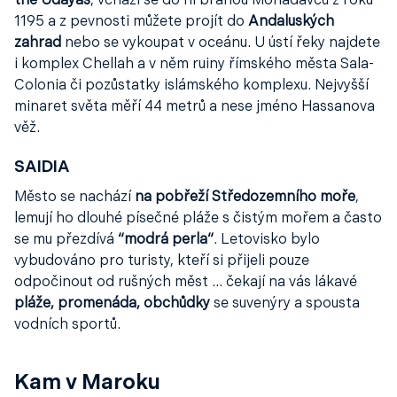
the Udayas
, vchází se do ní bránou Mohadavců z roku
1195 a z pevnosti můžete projít do
Andaluských
zahrad
nebo se vykoupat v oceánu. U ústí řeky najdete
i komplex Chellah a v něm ruiny římského města Sala-
Colonia či pozůstatky islámského komplexu. Nejvyšší
minaret světa měří 44 metrů a nese jméno Hassanova
věž.
SAIDIA
Město se nachází
na pobřeží Středozemního moře
,
lemují ho dlouhé písečné pláže s čistým mořem a často
se mu přezdívá
“modrá perla“
. Letovisko bylo
vybudováno pro turisty, kteří si přijeli pouze
odpočinout od rušných měst … čekají na vás lákavé
pláže, promenáda, obchůdky
se suvenýry a spousta
vodních sportů.
Kam v Maroku