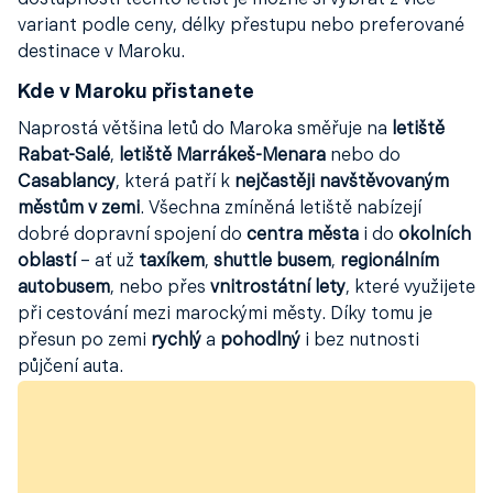
dostupnosti těchto letišť je možné si vybrat z více
variant podle ceny, délky přestupu nebo preferované
destinace v Maroku.
Kde v Maroku přistanete
Naprostá většina letů do Maroka směřuje na
letiště
Rabat-Salé
,
letiště Marrákeš-Menara
nebo do
Casablancy
, která patří k
nejčastěji navštěvovaným
městům v zemi
. Všechna zmíněná letiště nabízejí
dobré dopravní spojení do
centra města
i do
okolních
oblastí
– ať už
taxíkem
,
shuttle busem
,
regionálním
autobusem
, nebo přes
vnitrostátní lety
, které využijete
při cestování mezi marockými městy. Díky tomu je
přesun po zemi
rychlý
a
pohodlný
i bez nutnosti
půjčení auta.