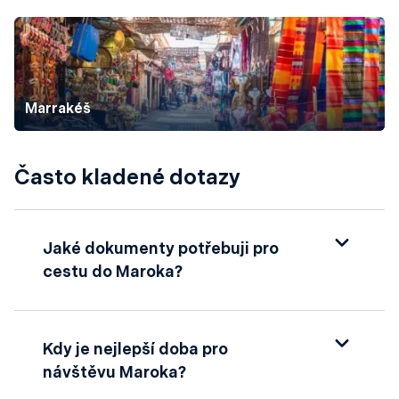
Marrakéš
Často kladené dotazy
Jaké dokumenty potřebuji pro
cestu do Maroka?
Občané České republiky nepotřebují pro
turistický pobyt v Maroku do 90 dnů vízum.
Kdy je nejlepší doba pro
Stačí platný cestovní pas s minimální
návštěvu Maroka?
platností 6 měsíců po návratu. Doporučujeme