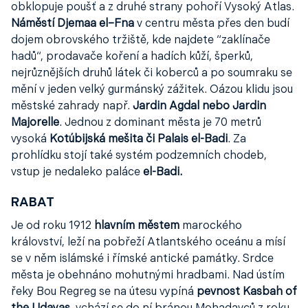
obklopuje poušť a z druhé strany pohoří Vysoký Atlas.
Náměstí Djemaa el–Fna
v centru města přes den budí
dojem obrovského tržiště, kde najdete “zaklínače
hadů“, prodavače koření a hadích kůží, šperků,
nejrůznějších druhů látek či koberců a po soumraku se
mění v jeden velký gurmánský zážitek. Oázou klidu jsou
městské zahrady např.
Jardin Agdal nebo Jardin
Majorelle
. Jednou z dominant města je 70 metrů
vysoká
Kotúbijská mešita či Palais el-Badi
. Za
prohlídku stojí také systém podzemních chodeb,
vstup je nedaleko paláce
el-Badi.
RABAT
Je od roku 1912
hlavním městem
marockého
království, leží na pobřeží Atlantského oceánu a mísí
se v něm islámské i římské antické památky. Srdce
města je obehnáno mohutnými hradbami. Nad ústím
řeky Bou Regreg se na útesu vypíná
pevnost Kasbah of