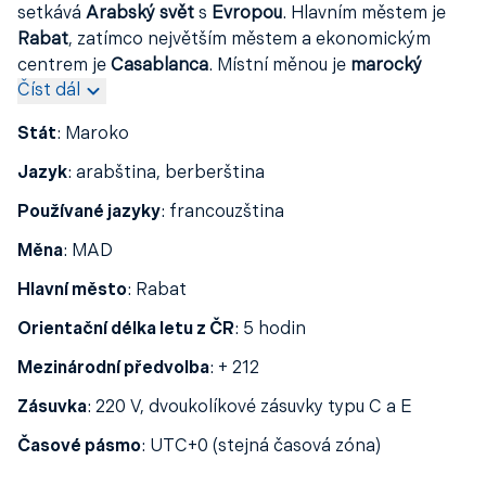
setkává
Arabský svět
s
Evropou
. Hlavním městem je
Rabat
, zatímco největším městem a ekonomickým
centrem je
Casablanca
. Místní měnou je
marocký
Číst dál
dirham (MAD)
. Země je známá svou
bohatou kulturou
,
exotickou atmosférou
a
úchvatnou architekturou
,
Stát
:
Maroko
kterou najdete především ve starobylých medinách
měst
Fès
,
Marrákeš
nebo
Meknes
.
Jazyk
:
arabština, berberština
Maroko nabízí
rozmanité zážitky
– od zachovalých
Používané jazyky
:
francouzština
historických paláců
a
tradičních bazarů
, přes
malebné
Měna
:
MAD
vesnice v pohoří Atlas
, až po
nekonečné duny Sahary
.
Nechybí ani
pláže podél Atlantského oceánu
a
Hlavní město
:
Rabat
Středozemního moře
, ideální pro milovníky
slunce
a
Orientační délka letu z ČR
:
5 hodin
relaxace
.
Mezinárodní předvolba
:
+ 212
Zásuvka
:
220 V, dvoukolíkové zásuvky typu C a E
Časové pásmo
:
UTC+0 (stejná časová zóna)