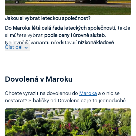
Jakou si vybrat leteckou společnost?
Do Maroka létá celá řada leteckých společností
, takže
si můžete vybrat
podle ceny
i
úrovně služeb
.
Nejlevnější variantu představují
nízkonákladové
Číst dál
aerolinky
, jako jsou
Ryanair
a
EasyJet
, které nabízí
výhodné ceny
, zejména při odletech z okolních
evropských měst. Je však třeba počítat s omezeným
komfortem a základními službami na palubě.
Dovolená v Maroku
Pokud hledáte
vyšší úroveň pohodlí
a
kompletní
palubní servis
, doporučujeme využít tradiční letecké
Chcete vyrazit na dovolenou do
Maroka
a o nic se
společnosti, jako jsou
Emirates
,
Lufthansa
,
Air France
nestarat? S balíčky od Dovolena.cz je to jednoduché.
nebo
Turkish Airlines
, které nabízejí profesionální
služby a větší komfort i při delších letech.