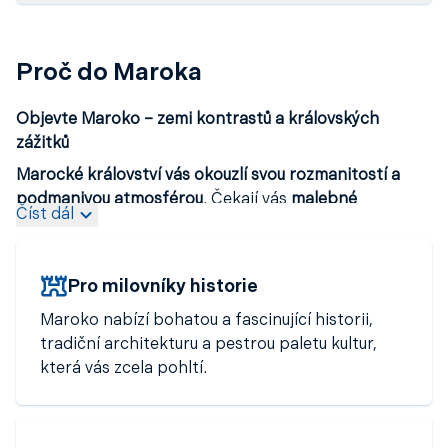
Proč do Maroka
Objevte Maroko – zemi kontrastů a královských
zážitků
Marocké království vás okouzlí svou rozmanitostí a
podmanivou atmosférou
. Čekají vás
malebné
Číst dál
berberské vesnice
,
terasovitá políčka
,
hluboká údolí
i
majestátní čtyřtisícové vrcholy Vysokého Atlasu
.
Vydat se můžete i do
nekonečných saharských dun
,
Pro milovníky historie
objevit
skryté oázy
, navštívit
královská města jako
Marrákeš
,
Fès
nebo
Meknes
a ztratit se v rušných
Maroko nabízí bohatou a fascinující historii,
bazarech plných vůní
,
chutí
a
barev
. Milovníky
tradiční architekturu a pestrou paletu kultur,
odpočinku potěší i
písečné pláže
a
azurové pobřeží
která vás zcela pohltí.
Atlantiku
a
Středozemního moře
. Vydejte se s námi za
poznáním do jedné z nejvíce fascinujících zemí severní
Afriky.