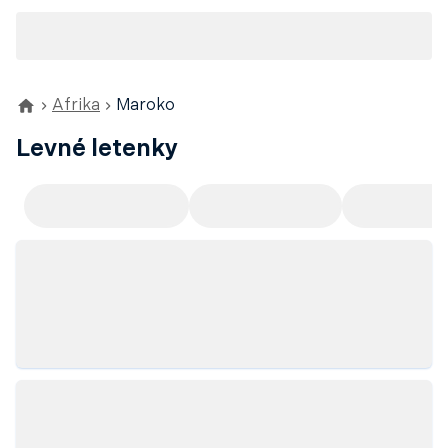
Afrika
Maroko
Levné letenky
Doporučujeme
Odlet z Prahy
Odlet z Ví