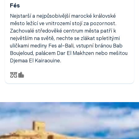
Fés
Nejstarší a nejpůsobivější marocké královské
město ležící ve vnitrozemí stojí za pozornost.
Zachovalé středověké centrum města patří k
největším na světě, nechte se zlákat spletitými
uličkami mediny Fes al–Bali, vstupní bránou Bab
Boujeloud, palácem Dar El Makhzen nebo mešitou
Djemaa El Kairaouine.