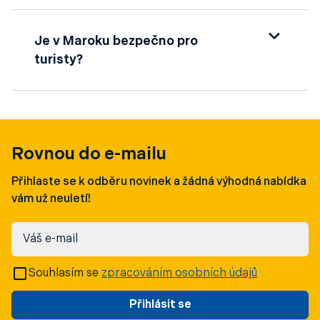
také cestovní pojištění, které kryje zdravotní
Ideální období pro cestu do Maroka je jaro
péči i případné storno cesty.
(březen–květen) a podzim (září–listopad), kdy
Je v Maroku bezpečno pro
jsou teploty příjemné a vhodné jak pro
turisty?
poznávání měst, tak pro výlety do přírody.
Letní měsíce bývají velmi horké, zejména ve
Maroko je obecně považováno za bezpečnou
vnitrozemí a na jihu země.
zemi pro turisty, zejména v hlavních
turistických oblastech. Doporučuje se však
dodržovat základní bezpečnostní opatření,
Rovnou do e-mailu
vyhýbat se odlehlým oblastem v noci a dávat
Přihlaste se k odběru novinek a žádná výhodná nabídka
si pozor na kapesní krádeže na rušných
vám už neuletí!
místech. Vhodné je také sledovat aktuální
doporučení MZV ČR.
Váš e-mail
Souhlasím se
zpracováním osobních údajů
Přihlásit se