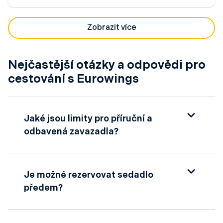
Zobrazit více
Nejčastější otázky a odpovědi pro
cestování s Eurowings
Jaké jsou limity pro příruční a
odbavená zavazadla?
Limity zavazadel se liší v závislosti na
vybraném tarifu:
Je možné rezervovat sedadlo
BASIC
předem?
tarif obvykle zahrnuje pouze malé příruční
zavazadlo 40×30×25 cm (taška na
Ano, Eurowings umožňuje rezervaci sedadla
notebook, pánská aktovka nebo kabelka,