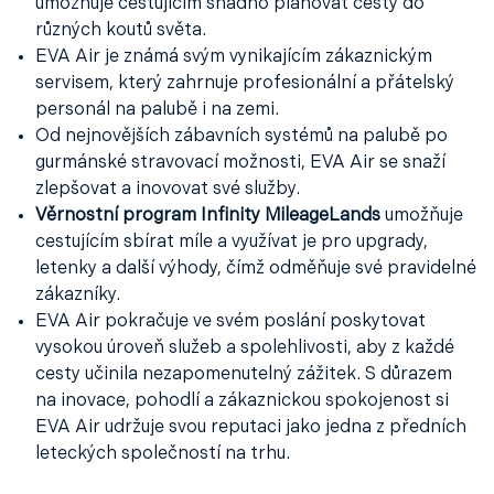
umožňuje cestujícím snadno plánovat cesty do
různých koutů světa.
EVA Air je známá svým vynikajícím zákaznickým
servisem, který zahrnuje profesionální a přátelský
personál na palubě i na zemi.
Od nejnovějších zábavních systémů na palubě po
gurmánské stravovací možnosti, EVA Air se snaží
zlepšovat a inovovat své služby.
Věrnostní program Infinity MileageLands
umožňuje
cestujícím sbírat míle a využívat je pro upgrady,
letenky a další výhody, čímž odměňuje své pravidelné
zákazníky.
EVA Air pokračuje ve svém poslání poskytovat
vysokou úroveň služeb a spolehlivosti, aby z každé
cesty učinila nezapomenutelný zážitek. S důrazem
na inovace, pohodlí a zákaznickou spokojenost si
EVA Air udržuje svou reputaci jako jedna z předních
leteckých společností na trhu.