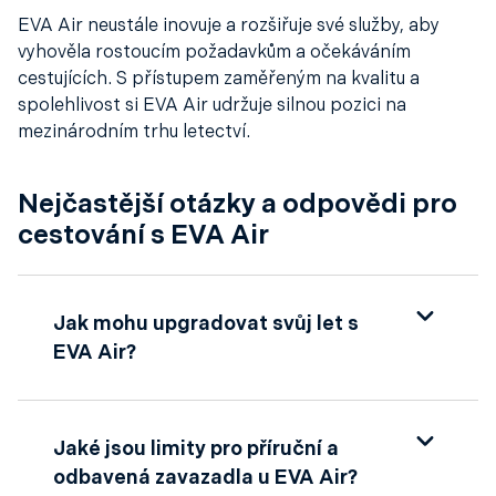
EVA Air neustále inovuje a rozšiřuje své služby, aby
vyhověla rostoucím požadavkům a očekáváním
cestujících. S přístupem zaměřeným na kvalitu a
spolehlivost si EVA Air udržuje silnou pozici na
mezinárodním trhu letectví.
Nejčastější otázky a odpovědi pro
cestování s EVA Air
Jak mohu upgradovat svůj let s
EVA Air?
Cestující EVA Air mohou provést upgrade
svého letu online přes webové stránky
Jaké jsou limity pro příruční a
společnosti, kde je možné přejít na vyšší třídu
odbavená zavazadla u EVA Air?
služeb nebo přidat extra služby, jako jsou