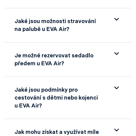
dodatečná zavazadla nebo speciální
EVA Air poskytuje podrobné informace o
stravovací požadavky.
limitu velikosti a hmotnosti pro příruční a
Jaké jsou možnosti stravování
odbavená zavazadla na svých webových
na palubě u EVA Air?
stránkách, stejně jako o možnostech při
překročení těchto limitů.
EVA Air nabízí na palubě široký výběr
gurmánského občerstvení a nápojů, včetně
Je možné rezervovat sedadlo
speciálních stravovacích možností, které lze
předem u EVA Air?
předobjednat. V business třídě a vyšších
třídách je k dispozici ještě rozšířenější výběr
Ano, EVA Air umožňuje cestujícím rezervovat
jídel a prémiových nápojů.
sedadla předem prostřednictvím jejich
Jaké jsou podmínky pro
webových stránek nebo mobilní aplikace,
cestování s dětmi nebo kojenci
nabízí možnost vybrat si preferované místo
u EVA Air?
sedění před cestou.
EVA Air poskytuje speciální podmínky pro
cestující s dětmi a kojenci, včetně slev na
Jak mohu získat a využívat míle