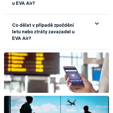
letenky, prioritního nástupu na palubu a
u EVA Air?
možnosti rezervace speciálního vybavení. Je
doporučeno ověřit si konkrétní požadavky a
Cestující mohou sbírat a využívat míle
dostupné služby přímo u společnosti.
prostřednictvím programu věrnosti Infinity
Co dělat v případě zpoždění
MileageLands, který umožňuje získávat míle za
letu nebo ztráty zavazadel u
lety s EVA Air a jejími partnerskými
EVA Air?
společnostmi. Míle lze využít pro upgrady,
bezplatné lety a další výhody.
V případě zpoždění letu nebo ztráty
zavazadel doporučuje EVA Air obrátit se na
personál na letišti nebo kontaktovat
zákaznickou podporu pro asistenci a řešení
situace. EVA Air se zavazuje poskytnout
podporu a pomoc, aby zajistila co nejrychlejší
řešení jakýchkoli problémů během cesty.