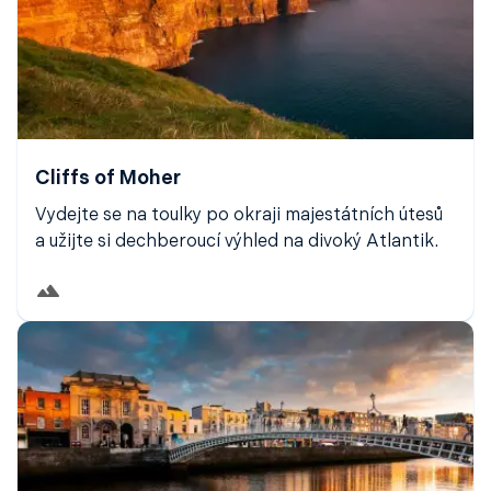
Cliffs of Moher
Vydejte se na toulky po okraji majestátních útesů
a užijte si dechberoucí výhled na divoký Atlantik.