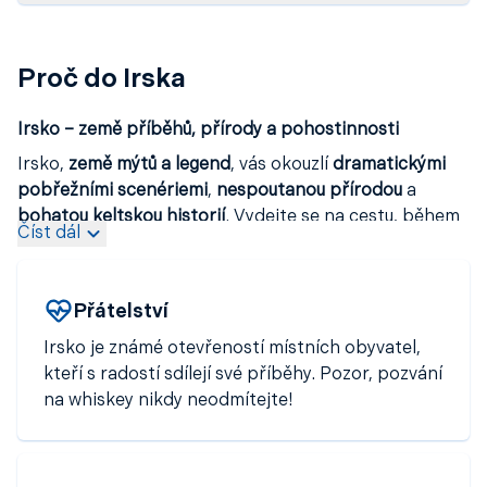
Proč do Irska
Irsko – země příběhů, přírody a pohostinnosti
Irsko,
země mýtů a legend
, vás okouzlí
dramatickými
pobřežními scenériemi
,
nespoutanou přírodou
a
bohatou keltskou historií
. Vydejte se na cestu, během
Číst dál
níž ochutnáte pravou irskou
whiskey
přímo v místě její
výroby, objevíte
malebná města s jedinečnou
architekturou
a ponoříte se do atmosféry
tradičních
Přátelství
irských hospod s živou hudbou
. Ať už se vydáte na
výšlap po útesech Moheru
, nebo jen
posedíte v
Irsko je známé otevřeností místních obyvatel,
přívětivém prostředí venkovské vesnice
, Irsko vás
kteří s radostí sdílejí své příběhy. Pozor, pozvání
odmění svou
srdečností
a
krásou
. Vyberte si levné
na whiskey nikdy neodmítejte!
letenky do Irska a poznejte tuto kouzelnou zemi plnou
příběhů.