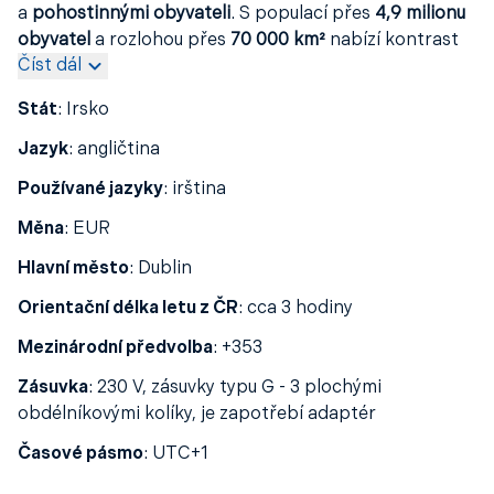
a
pohostinnými obyvateli
. S populací přes
4,9 milionu
obyvatel
a rozlohou přes
70 000 km²
nabízí kontrast
Číst dál
mezi živými městy a nedotčenou krajinou. Ostrov se
dělí na
Republiku Irsko
a
Severní Irsko
, které je
Stát
:
Irsko
součástí
Spojeného království
. Hlavním městem
republiky je pulsující
Dublin
, zatímco centrem
Jazyk
:
angličtina
Severního Irska je historický
Belfast
. Irsko obklopují
Používané jazyky
:
irština
vody
Atlantského oceánu
,
Irského
a
Keltského moře
,
které vytvářejí jeho typickou dramatickou pobřežní
Měna
:
EUR
scenérii.
Hlavní město
:
Dublin
Orientační délka letu z ČR
:
cca 3 hodiny
Mezinárodní předvolba
:
+353
Zásuvka
:
230 V, zásuvky typu G - 3 plochými
obdélníkovými kolíky, je zapotřebí adaptér
Časové pásmo
:
UTC+1