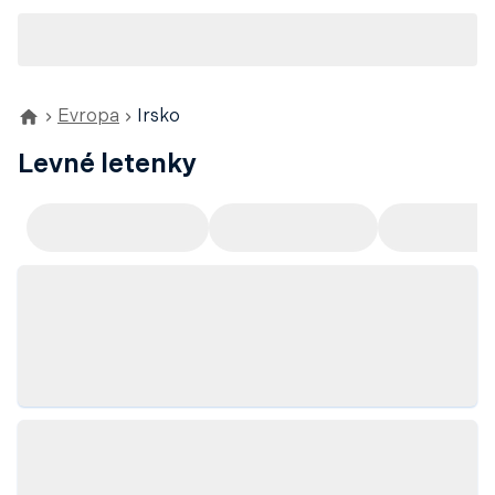
Evropa
Irsko
Levné letenky
Doporučujeme
Odlet z Prahy
Odlet z Ví