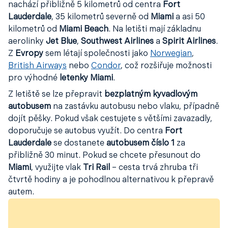
nachází přibližně 5 kilometrů od centra
Fort
Lauderdale
, 35 kilometrů severně od
Miami
a asi 50
kilometrů od
Miami Beach
. Na letišti mají základnu
aerolinky
Jet Blue
,
Southwest Airlines
a
Spirit Airlines
.
Z
Evropy
sem létají společnosti jako
Norwegian
,
British Airways
nebo
Condor
, což rozšiřuje možnosti
pro výhodné
letenky Miami
.
Z letiště se lze přepravit
bezplatným kyvadlovým
autobusem
na zastávku autobusu nebo vlaku, případně
dojít pěšky. Pokud však cestujete s většími zavazadly,
doporučuje se autobus využít. Do centra
Fort
Lauderdale
se dostanete
autobusem číslo 1
za
přibližně 30 minut. Pokud se chcete přesunout do
Miami
, využijte vlak
Tri Rail
– cesta trvá zhruba tři
čtvrtě hodiny a je pohodlnou alternativou k přepravě
autem.