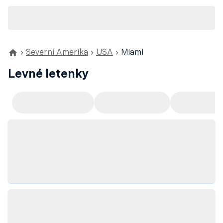
Severní Amerika
USA
Miami
Levné letenky
Doporučujeme
Odlet z Prahy
Odlet z Ví