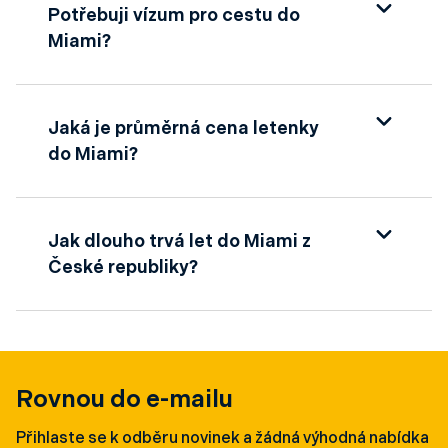
Potřebuji vízum pro cestu do
Miami?
Ano, čeští občané potřebují k cestě do
Spojených států platné elektronické povolení
Jaká je průměrná cena letenky
ESTA. Jeho vyřízení probíhá online a
do Miami?
doporučuje se ho zařídit nejpozději několik
dní před odletem.
Cena letenky se liší v závislosti na sezóně,
dopravci a době rezervace. Nejčastěji se
Jak dlouho trvá let do Miami z
pohybuje mezi 13 000 a 20 000 Kč. Nejnižší
České republiky?
ceny bývají dostupné mimo hlavní turistickou
sezónu.
Přímý let z Prahy do Miami není momentálně k
dispozici, ale s jedním přestupem (např. ve
Frankfurtu, Londýně nebo Paříži) trvá cesta
obvykle 13 až 16 hodin včetně čekání.
Rovnou do e-mailu
Přihlaste se k odběru novinek a žádná výhodná nabídka