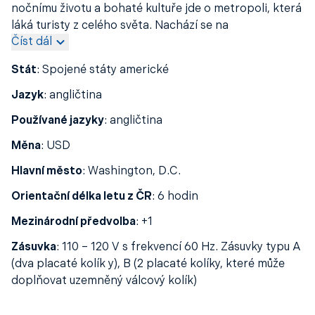
nočnímu životu a bohaté kultuře jde o metropoli, která
láká turisty z celého světa. Nachází se na
Číst dál
jihovýchodním pobřeží
Floridy
a je domovem pro více
než 470 000 obyvatel.
Miami
je také vstupní branou ke
Stát
:
Spojené státy americké
Karibským ostrovům
a do
Latinské Ameriky
, což z něj
činí důležitý dopravní uzel.
Jazyk
:
angličtina
Používané jazyky
:
angličtina
Měna
:
USD
Hlavní město
:
Washington, D.C.
Orientační délka letu z ČR
:
6 hodin
Mezinárodní předvolba
:
+1
Zásuvka
:
110 – 120 V s frekvencí 60 Hz. Zásuvky typu A
(dva placaté kolík y), B (2 placaté kolíky, které může
doplňovat uzemněný válcový kolík)