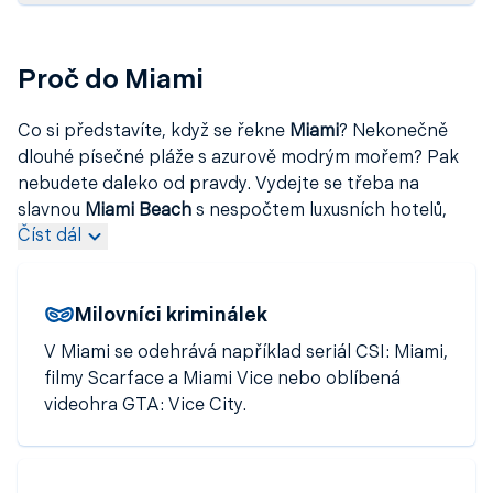
Proč do Miami
Co si představíte, když se řekne
Miami
? Nekonečně
dlouhé písečné pláže s azurově modrým mořem? Pak
nebudete daleko od pravdy. Vydejte se třeba na
slavnou
Miami Beach
s nespočtem luxusních hotelů,
Číst dál
rezidencí a apartmánů. Projděte se po
Ocean Drive
,
kterou lemují překrásné domy ve stylu
art deco
. Nebo
si odpočiňte v
Miami Seaquarium
parku s delfíny,
Milovníci kriminálek
lachtany, kosatkami a dalšími mořskými živočichy. Na
nákupy můžete zamířit na
Bayside Market
, kde najdete
V Miami se odehrává například seriál CSI: Miami,
butiky slavných značek, ale i začínajících umělců. Tohle
filmy Scarface a Miami Vice nebo oblíbená
město na břehu
Atlantského oceánu
vám nabídne ale i
videohra GTA: Vice City.
pořádnou divočinu. Navštivte
národní park Everglades
s rozsáhlými mokřady a bažinami, kde se budete cítit
jako v džungli. Využijte aktuální nabídky a rezervujte si