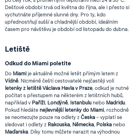
po celý rok, s průměrnými teplotami mezi 24 a 30°C.
Dešťové období trvá od května do října, ale i přesto si
vychutnáte příjemné slunné dny. Pro ty, kdo
upřednostňují sušší a chladnější období, ideálním
časem pro návštěvu je období od listopadu do dubna.
Letiště
Odkud do Miami poletíte
Do
Miami
je aktuálně možné letět přímým letem z
Vídně
. Nicméně čeští cestovatelé nejčastěji volí
letenky z letiště Václava Havla v Praze
, odkud je nutné
počítat s přestupem na některém z letištních hubů,
například v
Paříži
,
Londýně
,
Istanbulu
nebo
Madridu
.
Pokud hledáte
nejlevnější letenky do Miami
, rozhodně
se neomezujte pouze na odlety z
Česka
– vyplatí se
sledovat i odlety z
Rakouska
,
Německa
,
Polska
nebo
Maďarska
. Díky tomu můžete narazit na výhodnou