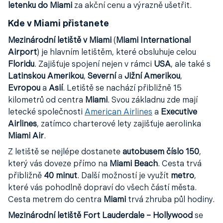
letenku do Miami
za akční cenu a výrazně ušetřit.
Kde v Miami přistanete
Mezinárodní letiště v Miami
(
Miami International
Airport
) je hlavním letištěm, které obsluhuje celou
Floridu
. Zajišťuje spojení nejen v rámci
USA
, ale také s
Latinskou Amerikou
,
Severní
a
Jižní Amerikou
,
Evropou
a
Asií
. Letiště se nachází přibližně 15
kilometrů od centra
Miami
. Svou základnu zde mají
letecké společnosti
American Airlines
a
Executive
Airlines
, zatímco charterové lety zajišťuje aerolinka
Miami Air
.
Z letiště se nejlépe dostanete
autobusem číslo 150
,
který vás doveze přímo na
Miami Beach
. Cesta trvá
přibližně
40 minut
. Další možností je využít
metro
,
které vás pohodlně dopraví do všech částí města.
Cesta metrem do centra
Miami
trvá zhruba půl hodiny.
Mezinárodní letiště Fort Lauderdale – Hollywood
se