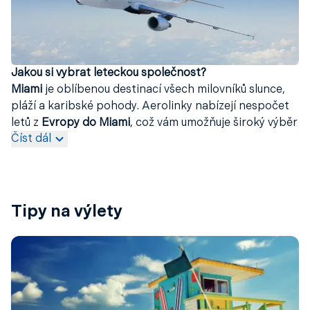
Jakou si vybrat leteckou společnost?
Miami
je oblíbenou destinací všech milovníků slunce,
pláží a karibské pohody. Aerolinky nabízejí nespočet
letů z
Evropy do Miami
, což vám umožňuje široký výběr
Číst dál
dopravců i cenových možností. Z
Prahy
můžete letět
například s
TAP Portugal
,
Air France
,
Turkish Airlines
nebo
Delta Air Lines
. Pokud volíte odlet z
Vídně
, často
využijete spojení operované společnostmi
TAP
Portugal
,
United Airlines
,
Air France
nebo
American
Tipy na výlety
Airlines
.
Pro odlet si však můžete zvolit i
Budapešť
, odkud do
Miami
létá
Swiss Air Lines
. Akční
letenky do Miami
můžete často najít také při odletu z
Německa
– z
Berlína
se do města dostanete s
Air France
,
Turkish