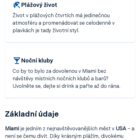
svou
letenku do Miami
včas –
cena letenky do Miami
Plážový život
může být při včasné koupi velmi výhodná. Pokud sem
Život v plážových čtvrtích má jedinečnou
plánujete cestu, určitě vás zaujmou
nejlevnější letenky
atmosféru a promenádovat se celodenně v
do Miami
, které lze snadno rezervovat online.
plavkách je tady životní styl.
Noční kluby
Co by to bylo za dovolenou v Miami bez
návštěvy místních nočních klubů a barů?
Uvolněte se, dejte si drink a pařte až do rána.
Základní údaje
Miami
je jedním z nejnavštěvovanějších měst v
USA
– a
není se čemu divit. Díky krásným plážím, divokému