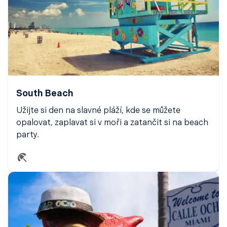
Airlines
,
Lufthansou
,
Air Canada
nebo
Iberií
. Z
Frankfurtu
pak můžete letět do
Miami
přímou linkou s
Lufthansou
nebo
United Airlines
. Pokud hledáte co
nejvýhodnější spojení, doporučujeme porovnat více
variant – výsledná
miami letenka
může být nejen
cenově příznivá, ale i časově výhodná.
South Beach
Užijte si den na slavné pláží, kde se můžete
opalovat, zaplavat si v moři a zatančit si na beach
party.