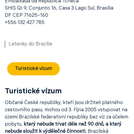
Embaixada da República Tcheca
SHIS QI 9, Conjunto 16, Casa 3 Lago Sul, Brasília
DF CEP 71625–160
+556 132 427 785
Letenky do Brazílie
Turistické vízum
Turistické vízum
Občané České republiky, kteří jsou držiteli platného
cestovního pasu, mohou od 3. října 2005 vstupovat na
území Brazilské federativní republiky bez víz za účelem
pobytu,
který nebude trvat déle než 90 dnů, a který
nebude sloužit k výdělečné činnosti.
Brazilská