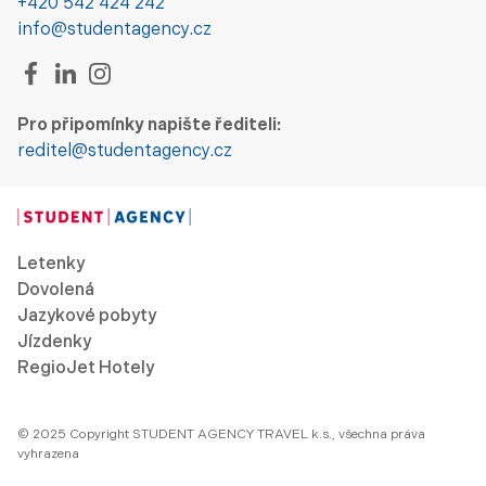
+420 542 424 242
info@studentagency.cz
Pro připomínky napište řediteli:
reditel@studentagency.cz
Letenky
Dovolená
Jazykové pobyty
Jízdenky
RegioJet Hotely
© 2025 Copyright STUDENT AGENCY TRAVEL k.s., všechna práva
vyhrazena