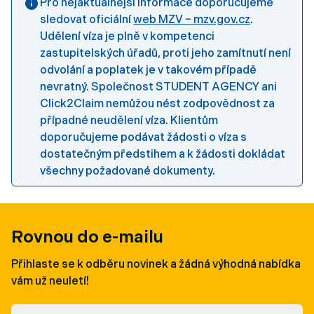
Pro nejaktuálnější informace doporučujeme
sledovat oficiální
web MZV – mzv.gov.cz
.
Udělení víza je plně v kompetenci
zastupitelských úřadů, proti jeho zamítnutí není
odvolání a poplatek je v takovém případě
nevratný. Společnost STUDENT AGENCY ani
Click2Claim nemůžou nést zodpovědnost za
případné neudělení víza. Klientům
doporučujeme podávat žádosti o víza s
dostatečným předstihem a k žádosti dokládat
všechny požadované dokumenty.
Rovnou do e-mailu
Přihlaste se k odběru novinek a žádná výhodná nabídka
vám už neuletí!