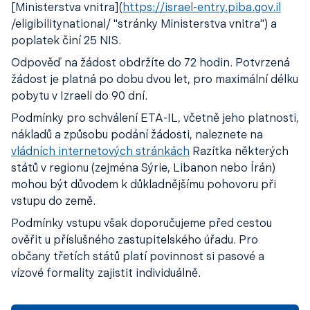
[Ministerstva vnitra](
https://israel-entry.piba.gov.il
/eligibilitynational/ "stránky Ministerstva vnitra") a
poplatek činí 25 NIS.
Odpověď na žádost obdržíte do 72 hodin. Potvrzená
žádost je platná po dobu dvou let, pro maximální délku
pobytu v Izraeli do 90 dní.
Podmínky pro schválení ETA-IL, včetně jeho platnosti,
nákladů a způsobu podání žádosti, naleznete na
vládních internetových stránkách
Razítka některých
států v regionu (zejména Sýrie, Libanon nebo Írán)
mohou být důvodem k důkladnějšímu pohovoru při
vstupu do země.
Podmínky vstupu však doporučujeme před cestou
ověřit u příslušného zastupitelského úřadu. Pro
občany třetích států platí povinnost si pasové a
vízové formality zajistit individuálně.