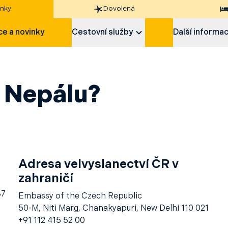
nky
Dovolená
e a novinky
Cestovní služby
Další informa
 Nepálu?
Adresa velvyslanectví ČR v
zahraničí
87
Embassy of the Czech Republic
50-M, Niti Marg, Chanakyapuri, New Delhi 110 021
+91 112 415 52 00