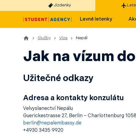
Jízdenky
Lete
Levné letenky
Akc
Služby
Víza
Nepál
Jak na vízum do
Užitečné odkazy
Adresa a kontakty konzulátu
Velvyslanectví Nepálu
Guerickestrasse 27, Berlin – Charlottenburg 105
berlin@nepalembassy.de
+4930 3435 9920