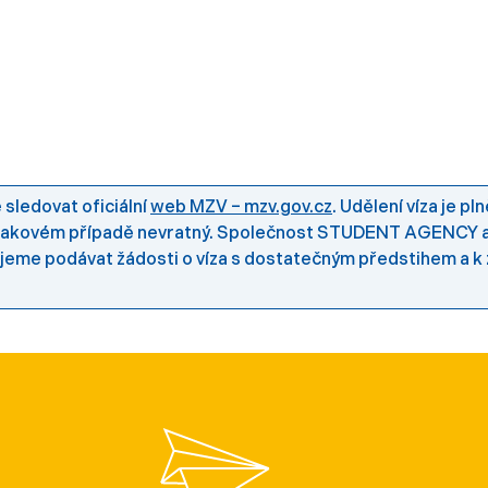
sledovat oficiální
web MZV – mzv.gov.cz
. Udělení víza je p
e v takovém případě nevratný. Společnost STUDENT AGENCY
ujeme podávat žádosti o víza s dostatečným předstihem a 