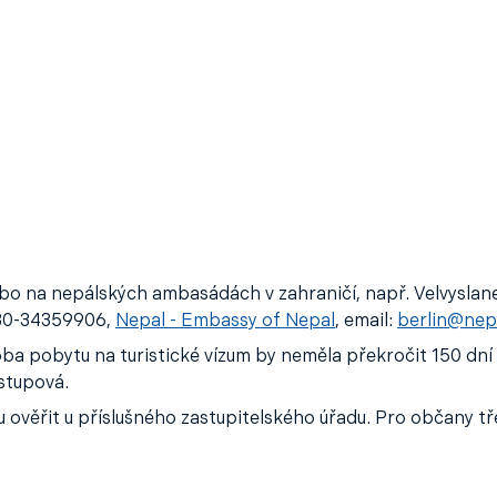
ebo na nepálských ambasádách v zahraničí, např. Velvyslane
9-30-34359906,
Nepal - Embassy of Nepal
, email:
berlin@nep
doba pobytu na turistické vízum by neměla překročit 150 dní
vstupová.
věřit u příslušného zastupitelského úřadu. Pro občany třet