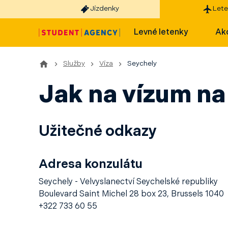
Jízdenky
Lete
Levné letenky
Akc
Služby
Víza
Seychely
Jak na vízum na
Užitečné odkazy
Adresa konzulátu
Seychely - Velvyslanectví Seychelské republiky
Boulevard Saint Michel 28 box 23, Brussels 1040
+322 733 60 55