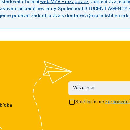
sledovat oficiální
web MZV – mzv.gov.cz
. Udělení víza je p
e v takovém případě nevratný. Společnost STUDENT AGENCY
ujeme podávat žádosti o víza s dostatečným předstihem a 
Váš e-mail
Souhlasím se
zpracování
abídka