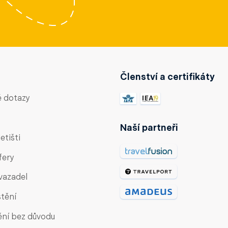
Členství a certifikáty
é dotazy
Naší partneři
etišti
fery
vazadel
štění
ění bez důvodu