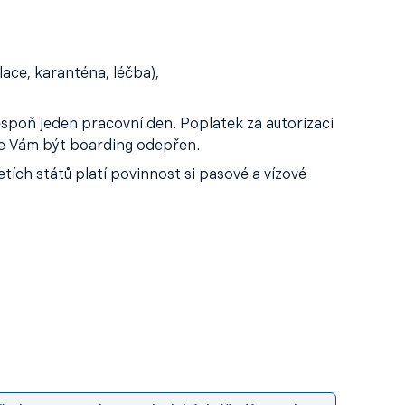
ace, karanténa, léčba),
lespoň jeden pracovní den. Poplatek za autorizaci
ůže Vám být boarding odepřen.
ích států platí povinnost si pasové a vízové