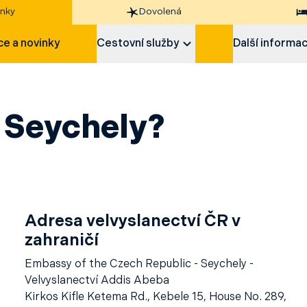
nky
Dovolená
e a novinky
Cestovní služby
Další informa
 Seychely?
Adresa velvyslanectví ČR v
zahraničí
Embassy of the Czech Republic - Seychely -
Velvyslanectví Addis Abeba
Kirkos Kifle Ketema Rd., Kebele 15, House No. 289,