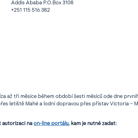
Addis Ababa P.O.Box 3108
+251 115 516 382
a až tři měsíce během období šesti měsíců ode dne první
es letiště Mahé a lodní dopravou přes přístav Victoria – 
t autorizaci na
on-line portálu
, kam je nutné zadat: