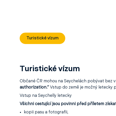
Turistické vízum
Turistické vízum
Občané ČR mohou na Seychelách pobývat bez víz
authorization.”
Vstup do země je možný letecky př
Vstup na Seychelly letecky
Všichni cestující jsou povinni před příletem získa
kopii pasu a fotografii,