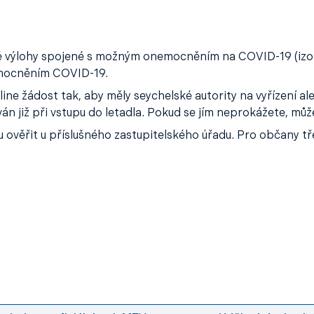
ré výlohy spojené s možným onemocněním na COVID-19 (izol
nemocněním COVID-19.
ine žádost tak, aby měly seychelské autority na vyřízení a
ván již při vstupu do letadla. Pokud se jím neprokážete, m
věřit u příslušného zastupitelského úřadu. Pro občany třet