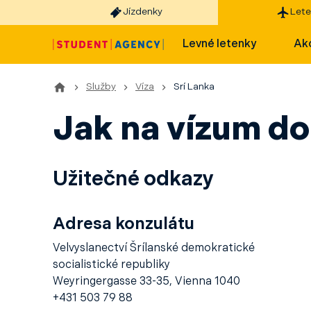
Jízdenky
Lete
Levné letenky
Akc
Služby
Víza
Srí Lanka
Jak na vízum do
Užitečné odkazy
Adresa konzulátu
Velvyslanectví Šrílanské demokratické
socialistické republiky
Weyringergasse 33-35, Vienna 1040
+431 503 79 88