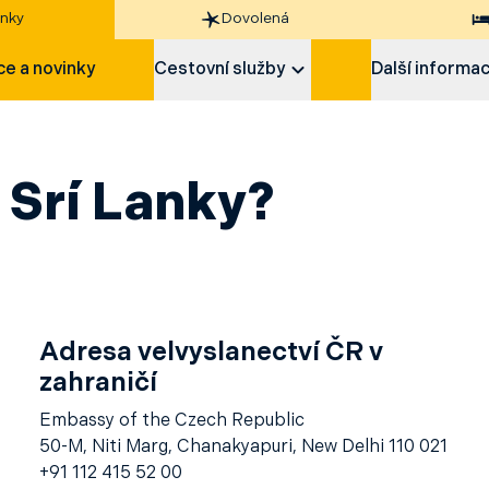
nky
Dovolená
e a novinky
Cestovní služby
Další informa
 Srí Lanky?
Adresa velvyslanectví ČR v
zahraničí
Embassy of the Czech Republic
50-M, Niti Marg, Chanakyapuri, New Delhi 110 021
+91 112 415 52 00