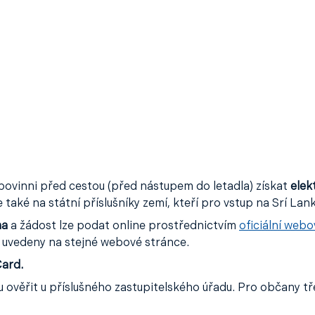
u povinni před cestou (před nástupem do letadla) získat
elek
také na státní příslušníky zemí, kteří pro vstup na Srí La
ma
a žádost lze podat online prostřednictvím
oficiální webo
u uvedeny na stejné webové stránce.
Card.
věřit u příslušného zastupitelského úřadu. Pro občany třet