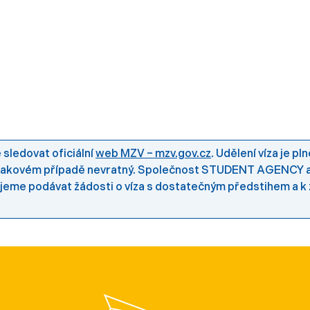
sledovat oficiální
web MZV – mzv.gov.cz
. Udělení víza je p
e v takovém případě nevratný. Společnost STUDENT AGENCY
ujeme podávat žádosti o víza s dostatečným předstihem a 