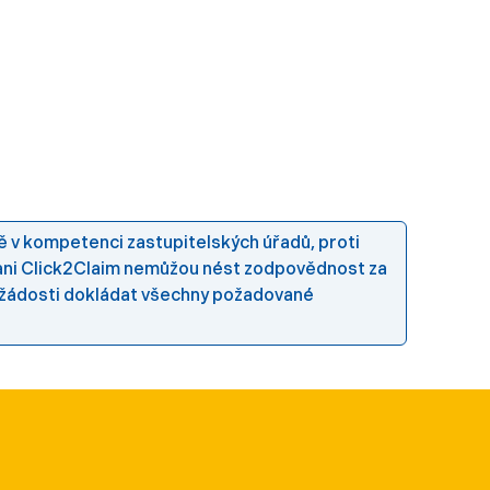
lně v kompetenci zastupitelských úřadů, proti
 ani Click2Claim nemůžou nést zodpovědnost za
k žádosti dokládat všechny požadované