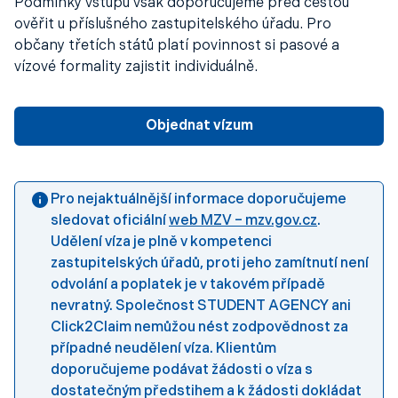
Podmínky vstupu však doporučujeme před cestou
ověřit u příslušného zastupitelského úřadu. Pro
občany třetích států platí povinnost si pasové a
vízové formality zajistit individuálně.
Objednat vízum
Pro nejaktuálnější informace doporučujeme
sledovat oficiální
web MZV – mzv.gov.cz
.
Udělení víza je plně v kompetenci
zastupitelských úřadů, proti jeho zamítnutí není
odvolání a poplatek je v takovém případě
nevratný. Společnost STUDENT AGENCY ani
Click2Claim nemůžou nést zodpovědnost za
případné neudělení víza. Klientům
doporučujeme podávat žádosti o víza s
dostatečným předstihem a k žádosti dokládat