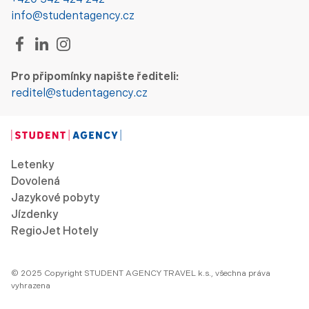
+420 542 424 242
info@studentagency.cz
Pro připomínky napište řediteli:
reditel@studentagency.cz
Letenky
Dovolená
Jazykové pobyty
Jízdenky
RegioJet Hotely
© 2025 Copyright STUDENT AGENCY TRAVEL k.s., všechna práva
vyhrazena