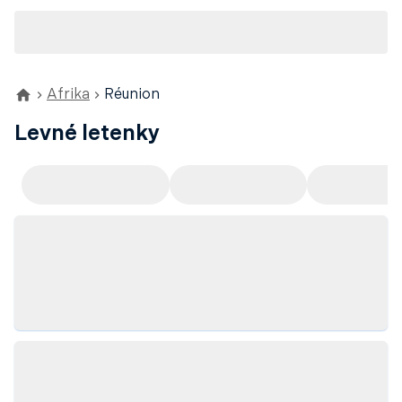
Afrika
Réunion
Levné letenky
Doporučujeme
Odlet z Prahy
Odlet z Ví