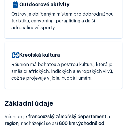
živou kreolskou kulturou, kterou můžete zažít na
Outdoorové aktivity
místních trzích
, ve
skvělé kuchyni
a během
kulturních
Ostrov je oblíbeným místem pro dobrodružnou
akcí
. Díky své jedinečné poloze a atmosféře je Réunion
turistiku, canyoning, paragliding a další
exotickým cílem, kde se evropský komfort mísí s
adrenalinové sporty.
divokou přírodou
a
tropickou energií
.
Kreolská kultura
Réunion má bohatou a pestrou kulturu, která je
směsicí afrických, indických a evropských vlivů,
což se projevuje v jídle, hudbě i umění.
Základní údaje
Réunion je
francouzský zámořský departement
a
region
, nacházející se asi
800 km východně od