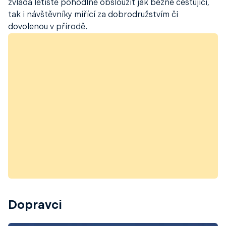
zvládá letiště pohodlně obsloužit jak běžné cestující,
tak i návštěvníky mířící za dobrodružstvím či
dovolenou v přírodě.
Dopravci