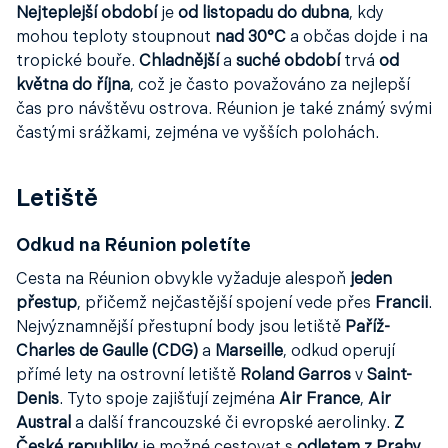
Nejteplejší období
je
od listopadu do dubna
, kdy
mohou teploty stoupnout
nad 30°C
a občas dojde i na
tropické bouře.
Chladnější
a
suché období
trvá
od
května do října
, což je často považováno za nejlepší
čas pro návštěvu ostrova. Réunion je také známý svými
častými srážkami, zejména ve vyšších polohách.
Letiště
Odkud na Réunion poletíte
Cesta na Réunion obvykle vyžaduje alespoň
jeden
přestup
, přičemž nejčastější spojení vede přes
Francii
.
Nejvýznamnější přestupní body jsou letiště
Paříž-
Charles de Gaulle (CDG)
a
Marseille
, odkud operují
přímé lety na ostrovní letiště
Roland Garros
v
Saint-
Denis
. Tyto spoje zajišťují zejména
Air France
,
Air
Austral
a další francouzské či evropské aerolinky.
Z