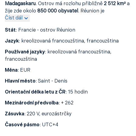
Madagaskaru
. Ostrov má rozlohu přibližně
2 512 km²
a
žije zde okolo
850 000 obyvatel
. Réunion je
Číst dál
sopečného původu
, což se odráží v jeho
dramatické
krajině
– dominantou ostrova je
Piton de la Fournaise
,
Stát
:
Francie - ostrov Réunion
jeden z
nejaktivnějších vulkánů na světě
. Podnebí je
zde
tropické
, s
teplými teplotami po celý rok
a
vyšší
Jazyk
:
kreolizovaná francouzština, francouzština
vlhkostí
, zejména v horských oblastech, kde bývají
Používané jazyky
:
kreolizovaná francouzština,
časté srážky. Ostrov je známý nejen svou
úchvatnou
francouzština
přírodou
a
outdoorovými možnostmi
, ale také jako
domov bohaté
biodiverzity
, s řadou
endemických
Měna
:
EUR
druhů rostlin
a
živočichů
. Hlavním ekonomickým
Hlavní město
:
Saint - Denis
pilířem je
turismus
, který těží z kombinace evropské
infrastruktury a tropické přírody.
Orientační délka letu z ČR
:
15 hodin
Mezinárodní předvolba
:
+ 262
Zásuvka
:
220 V, eurozástrčky
Časové pásmo
:
UTC+4