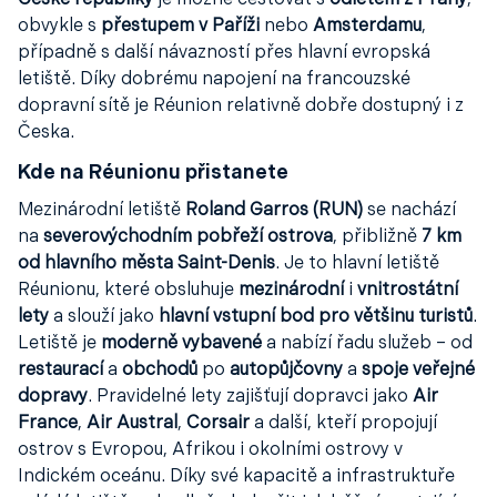
České republiky
je možné cestovat s
odletem z Prahy
,
obvykle s
přestupem v Paříži
nebo
Amsterdamu
,
případně s další návazností přes hlavní evropská
letiště. Díky dobrému napojení na francouzské
dopravní sítě je Réunion relativně dobře dostupný i z
Česka.
Kde na Réunionu přistanete
Mezinárodní letiště
Roland Garros (RUN)
se nachází
na
severovýchodním pobřeží ostrova
, přibližně
7 km
od hlavního města Saint-Denis
. Je to hlavní letiště
Réunionu, které obsluhuje
mezinárodní
i
vnitrostátní
lety
a slouží jako
hlavní vstupní bod pro většinu turistů
.
Letiště je
moderně vybavené
a nabízí řadu služeb – od
restaurací
a
obchodů
po
autopůjčovny
a
spoje veřejné
dopravy
. Pravidelné lety zajišťují dopravci jako
Air
France
,
Air Austral
,
Corsair
a další, kteří propojují
ostrov s Evropou, Afrikou i okolními ostrovy v
Indickém oceánu. Díky své kapacitě a infrastruktuře