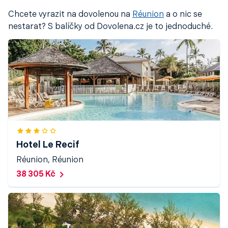
uzlech
jako
Amsterdam
,
Frankfurt
,
Paříž
nebo
Chcete vyrazit na dovolenou na
Réunion
a o nic se
Istanbul
.
Z České republiky neexistují přímé lety na
nestarat? S balíčky od Dovolena.cz je to jednoduché.
Réunion
, ale díky napojení na hlavní evropská letiště je
možné snadno naplánovat cestu s
jedním nebo dvěma
přestupy
. Doporučuje se zvolit letenku na jednu
rezervaci s garantovanými přestupy, aby bylo
cestování pohodlnější a bez zbytečných komplikací.
Hotel Le Recif
Réunion, Réunion
38 305 Kč