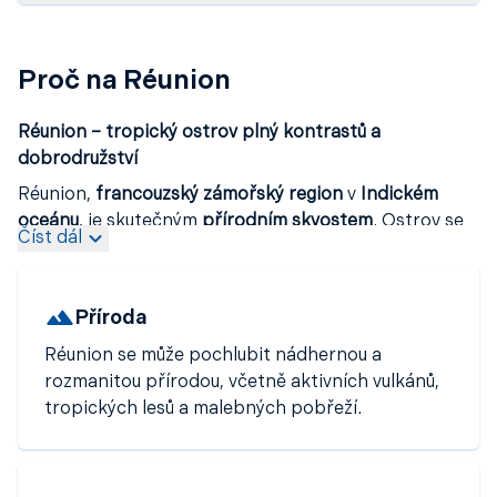
Proč na Réunion
Réunion – tropický ostrov plný kontrastů a
dobrodružství
Réunion,
francouzský zámořský region
v
Indickém
oceánu
, je skutečným
přírodním skvostem
. Ostrov se
Číst dál
pyšní
rozmanitou krajinou
, která sahá od
bílo-
písčitých pláží
a
korálových lagun
, přes
tropické
pralesy
a
horské masivy
, až po
aktivní sopky
. Mezi
Příroda
největší přírodní atrakce patří
vulkán Piton de la
Fournaise
, jeden z
nejaktivnějších vulkánů na světě
,
Réunion se může pochlubit nádhernou a
který láká dobrodruhy i geology z celého světa.
rozmanitou přírodou, včetně aktivních vulkánů,
Réunion je ideální destinací pro milovníky
tropických lesů a malebných pobřeží.
outdoorových aktivit
– nabízí vynikající podmínky pro
turistiku
,
canyoning
,
paragliding
i
potápění
. Hlavní
město
Saint-Denis
kombinuje koloniální architekturu s