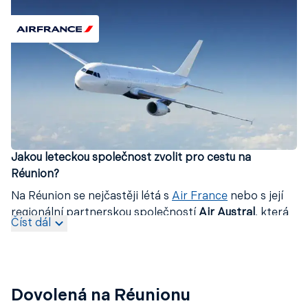
Jakou leteckou společnost zvolit pro cestu na
Réunion?
Na Réunion se nejčastěji létá s
Air France
nebo s její
regionální partnerskou společností
Air Austral
, která
Číst dál
má
hlavní základnu přímo na ostrově
. Obě aerolinky
nabízejí pravidelné
přímé lety z Paříže
a
Marseille
na
letiště
Roland Garros v Saint-Denis
. Dále je možné
využít spojení například přes
KLM
,
Lufthansa
,
Turkish
Dovolená na Réunionu
Airlines
či
Corsair
, s
přestupy na hlavních evropských