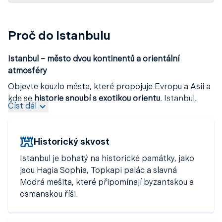
Proč do Istanbulu
Istanbul – město dvou kontinentů a orientální
atmosféry
Objevte kouzlo města, které propojuje Evropu a Asii a
kde se
historie snoubí s exotikou orientu
. Istanbul,
Číst dál
dříve známý jako
Konstantinopol
, vás okouzlí
atmosférou pohádky Tisíce a jedné noci
. Dominanty
jako
Modrá mešita
,
Hagia Sofia
, mešita sultána
Historický skvost
Ahmeda
nebo palác
Dolmabahçe
patří k místům,
která by neměla chybět na žádném cestovatelském
Istanbul je bohatý na historické památky, jako
seznamu.
jsou Hagia Sophia, Topkapi palác a slavná
Modrá mešita, které připomínají byzantskou a
Dopřejte si
odpočinek v tradiční turecké lázni
osmanskou říši.
hammam
, vychutnejte si pravou
tureckou kávu
a
nechte se unést
vůněmi a chutěmi místní kuchyně
.