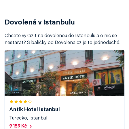
nejpopulárnější
Turkish Airlines
, která nabízí
vysokou
úroveň servisu
a
přímé lety z Prahy
,
Vídně
,
Berlína
,
Frankfurtu
či
Mnichova
.
Dovolená v Istanbulu
Pokud hledáte akční letenky do Istanbulu a chcete
ušetřit
, vhodnou volbou je
Pegasus Airlines
,
Chcete vyrazit na dovolenou do Istanbulu a o nic se
nízkonákladová společnost operující rovněž přímé
nestarat? S balíčky od Dovolena.cz je to jednoduché.
spoje z několika evropských měst. Obě aerolinky
nabízejí spolehlivé spojení a pravidelné lety během
celého roku.
Mezi další dopravce, kteří zajišťují lety do Istanbulu,
patří také
Lufthansa
,
Air France
,
KLM
,
British Airways
či
Austrian Airlines
. Zajímavou možností může být také
Wizz Air
, který nabízí nízkonákladové spojení z řady
evropských měst.
Antik Hotel Istanbul
Turecko, Istanbul
9 159 Kč