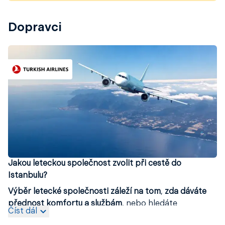
Dopravci
Jakou leteckou společnost zvolit při cestě do
Istanbulu?
Výběr letecké společnosti záleží na tom
,
zda dáváte
přednost komfortu a službám
, nebo hledáte
Číst dál
nejvýhodnější cenu
. Mezi cestovateli z Česka a okolí je