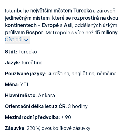
Istanbul je
největším městem Turecka
a zároveň
jedinečným místem
,
které se rozprostírá na dvou
kontinentech
–
Evropě
a
Asii
, oddělených úzkým
průlivem Bospor
. Metropole s více než
15 miliony
Číst dál
obyvatel
je skutečnou křižovatkou
kultur
a
historie
,
kde se snoubí
moderní život
s
bohatým dědictvím
Stát
:
Turecko
Byzantské a Osmanské říše
.
Jazyk
:
turečtina
Ať už vás lákají
historické mešity
a
paláce
,
rušné
tradiční bazary
, nebo
moderní obchodní čtvrti
, v
Používané jazyky
:
kurdština, angličtina, němčina
Istanbulu si přijdete na své. Projděte se
uličkami
Měna
:
YTL
starého města
, navštivte
trhy plné koření
a
ručně
vyráběných suvenýrů
, ochutnejte
autentickou tureckou
Hlavní město
:
Ankara
kuchyni
a užijte si
výhledy na město z vyhlídek nad
Orientační délka letu z ČR
:
3 hodiny
Bosporem
. Každá čtvrť nabízí jiný zážitek, a právě to
dělá z Istanbulu destinaci, která se hluboce vryje do
Mezinárodní předvolba
:
+ 90
paměti každého cestovatele.
Zásuvka
:
220 V, dvoukolíkové zásuvky