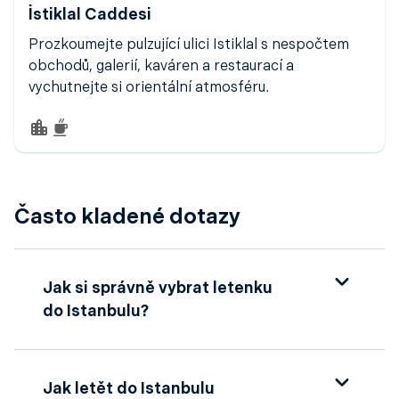
İstiklal Caddesi
Prozkoumejte pulzující ulici Istiklal s nespočtem
obchodů, galerií, kaváren a restaurací a
vychutnejte si orientální atmosféru.
Často kladené dotazy
Jak si správně vybrat letenku
do Istanbulu?
Chystáte se objevit krásy města, které je
branou mezi Evropou a Asií? Najít
Jak letět do Istanbulu