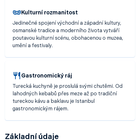
Před odletem nezapomeňte navštívit slavný
Grand
Bazaar
, jednu z
nejstarších tržnic světa
, kde pořídíte
Kulturní rozmanitost
suvenýry
,
koření
i
ručně vyráběné zboží
. Istanbul,
největší město Turecka, vás pohltí svou
rozmanitostí
,
Jedinečné spojení východní a západní kultury,
energií
a
pohostinností
.
osmanské tradice a moderního života vytváří
poutavou kulturní scénu, obohacenou o muzea,
umění a festivaly.
Gastronomický ráj
Turecká kuchyně je proslulá svými chutěmi. Od
lahodných kebabů přes meze až po tradiční
tureckou kávu a baklavu je Istanbul
gastronomickým rájem.
Základní údaje