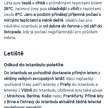
Léta jsou
teplá
a
vlhká
s průměrnými teplotami kolem
28°C
, zatímco zimy jsou
chladnější
a
vlhčí
s teplotami
okolo
8°C
.
Jaro a podzim přinášejí příjemné počasí s
mírnými teplotami a méně deště
. Ideální čas pro
návštěvu Istanbulu je
od dubna do června
a
od září do
listopadu
, kdy je počasí nejpříjemnější pro průzkum
města.
Letiště
Odkud do Istanbulu poletíte
Do Istanbulu se pohodlně dostanete přímým letem z
většiny velkých evropských letišť
. Mezi nejčastěji
využívané trasy patří letenky z
Prahy
do Istanbulu a
letenky z
Vídně
do Istanbulu, oblíbené jsou také spoje
z
Mnichova
,
Berlína
,
Košic
nebo
Frankfurtu
.
Přímé lety
z Brna a Ostravy do Istanbulu aktuálně žádná letecká