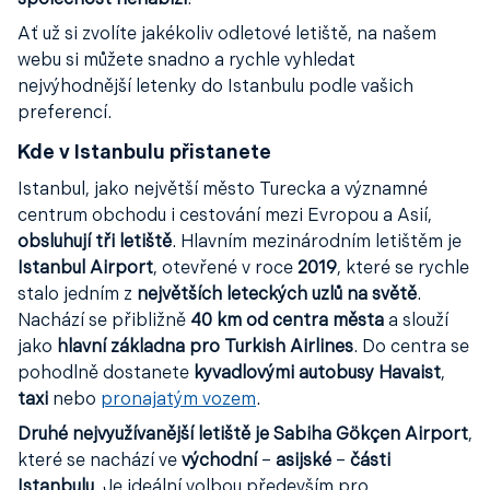
společnost nenabízí
.
Ať už si zvolíte jakékoliv odletové letiště, na našem
webu si můžete snadno a rychle vyhledat
nejvýhodnější letenky do Istanbulu podle vašich
preferencí.
Kde v Istanbulu přistanete
Istanbul, jako největší město Turecka a významné
centrum obchodu i cestování mezi Evropou a Asií,
obsluhují tři letiště
. Hlavním mezinárodním letištěm je
Istanbul Airport
, otevřené v roce
2019
, které se rychle
stalo jedním z
největších leteckých uzlů na světě
.
Nachází se přibližně
40 km od centra města
a slouží
jako
hlavní základna pro Turkish Airlines
. Do centra se
pohodlně dostanete
kyvadlovými autobusy Havaist
,
taxi
nebo
pronajatým vozem
.
Druhé nejvyužívanější letiště je Sabiha Gökçen Airport
,
které se nachází ve
východní
–
asijské
–
části
Istanbulu
. Je ideální volbou především pro