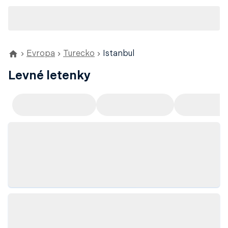
Evropa
Turecko
Istanbul
Levné letenky
Doporučujeme
Odlet z Prahy
Odlet z Ví