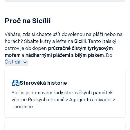
Proč na Sicílii
Váháte, zda si chcete užít dovolenou na pláži nebo na
horách? Sbalte kufry a leťte na
Sicílii
. Tento italský
ostrov je obklopen
průzračně čistým tyrkysovým
mořem
a
nádhernými plážemi s bílým pískem
. Do
Číst dál
sytosti si můžete užívat šnorchlování, potápění a
vodních radovánek. Ve vnitrozemí pak na vás čekají
drsné
hory
. Vydejte se třeba na doposud aktivní sopku
Starověká historie
Etna
nebo
Stromboli
a nechte se unést
dechberoucími scenériemi. A až si budete chtít
Sicílie je domovem řady starověkých památek,
odpočinout, dejte si výborné
sicilské víno
, lahodnou
včetně Řeckých chrámů v Agrigentu a divadel v
zmrzlinu nebo delikátní ovčí sýr. Zažijte nadpozemský
Taormině.
relax s vůní
mandlovníků
a
olivovníků
. Pokud sem
plánujete cestu, sledujte nabídky na
letenky na Sicílii
–
díky široké dostupnosti lze najít i
levné letenky na