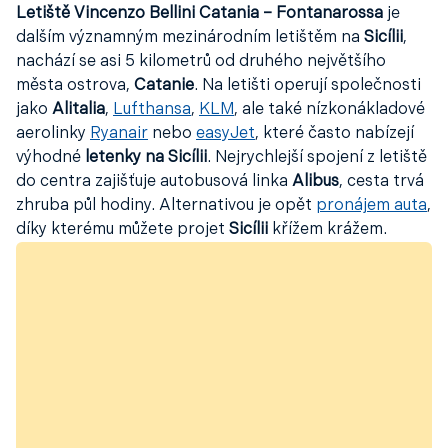
Letiště Vincenzo Bellini Catania – Fontanarossa
je
dalším významným mezinárodním letištěm na
Sicílii
,
nachází se asi 5 kilometrů od druhého největšího
města ostrova,
Catanie
. Na letišti operují společnosti
jako
Alitalia
,
Lufthansa
,
KLM
, ale také nízkonákladové
aerolinky
Ryanair
nebo
easyJet
, které často nabízejí
výhodné
letenky na Sicílii
. Nejrychlejší spojení z letiště
do centra zajišťuje autobusová linka
Alibus
, cesta trvá
zhruba půl hodiny. Alternativou je opět
pronájem auta
,
díky kterému můžete projet
Sicílii
křížem krážem.