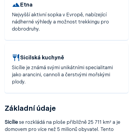
Sicílii
s odletem z různých evropských měst.
Etna
Nejvyšší aktivní sopka v Evropě, nabízející
nádherné výhledy a možnost trekkingu pro
dobrodruhy.
Sicilská kuchyně
Sicílie je známá svými unikátními specialitami
jako arancini, cannoli a čerstvými mořskými
plody.
Základní údaje
Sicílie
se rozkládá na ploše přibližně 25 711 km² a je
domovem pro více než 5 milionů obyvatel. Tento