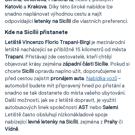
Berlína
,
Mnichova
,
Frankfurtu
, nebo z polských
Katovic
a
Krakova
. Díky této široké nabídce lze
snadno naplánovat výhodnou cestu a najít
odpovídající
letenky na Sicílii
dle vlastních preferencí.
Kde na Sicílii přistanete
Letiště Vincenzo Florio Trapani-Birgi
je mezinárodní
letiště nacházející se přibližně 15 kilometrů od města
Trapani
. Přistávají zde cestovatelé, kteří chtějí
objevovat krásy zejména
západní části Sicílie
. Pokud si
chcete
Sicílii
opravdu naplno užít, doporučujeme si
před cestou zajistit
pronájem auta
.
Nabídka vozů
–
automobil budete mít připravený hned po přistání a
snadno se tak dostanete do místa vašeho ubytování.
Další možností, jak se z letiště dopravit, je využití
autobusových linek společností
AST
nebo
Salemi
.
Letiště často obsluhují nízkonákladové spoje
nabízející
levné letenky na Sicílii
, zejména z
Prahy
či
Vídně
.