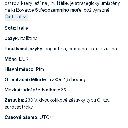
ostrov, který leží na jihu
Itálie
, je strategicky umístěný
na křižovatce
Středozemního moře
, což výrazně
Číst dál
ovlivnilo jeho bohatou kulturní a historickou minulost.
Oficiálním jazykem je
italština
, ale mnoho Sicilanů
Stát
:
Itálie
hovoří také
sicilským dialektem
. Měnou je
euro
. Ostrov
má typicky
středomořské podnebí
, s horkými suchými
Jazyk
:
italština
léty a mírnými zimami. Hlavním městem je
Palermo
,
Používané jazyky
:
angličtina, němčina, franouzština
proslulé svou bohatou kulturou, architekturou a
historií. Pokud se chystáte tuto oblast prozkoumat,
Měna
:
EUR
doporučujeme si včas rezervovat letenky – zejména v
Hlavní město
:
Řím
hlavní sezóně bývá o
letenky na Sicílii
vysoký zájem.
Orientační délka letu z ČR
:
1,5 hodiny
Mezinárodní předvolba
:
+ 39
Zásuvka
:
230 V, dvoukolíkové zásuvky typu C, tzv.
eurozástrčky
Časové pásmo
:
UTC+1