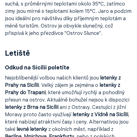
suchá, s průměrnými teplotami okolo 35°C, zatímco
zimy jsou mírné s teplotami kolem 15°C. Jaro a podzim
jsou ideální pro návštěvu díky příjemným teplotám a
méně turistům. Ostrov je obvykle slunečný, což
přispívá k jeho přezdívce "Ostrov Slunce".
Letiště
Odkud na Sicílii poletíte
Nejoblíbenější volbou našich klientů jsou
letenky z
Prahy na Sicílii
. Velký zájem je zejména o
letenky z
Prahy do Trapani
, které umožňují rychlý a pohodlný
přesun na ostrov. Aktuálně bohužel nejsou k dispozici
letenky z Brna na Sicílii
ani z Ostravy. Cestující z jižní
Moravy proto často využívají
letenky z Vídně na Sicílii
,
které nabízejí atraktivní časy i ceny. Alternativou jsou
také
levné letenky
z okolních měst, například z