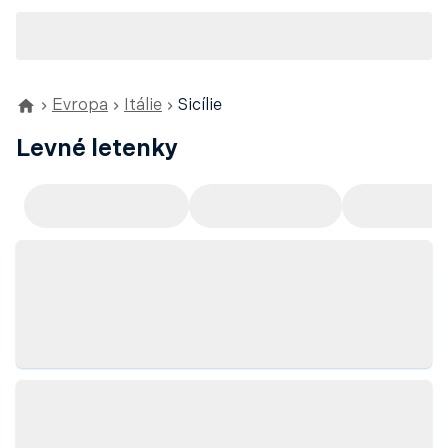
Evropa
Itálie
Sicílie
Levné letenky
Doporučujeme
Odlet z Prahy
Odlet z Ví