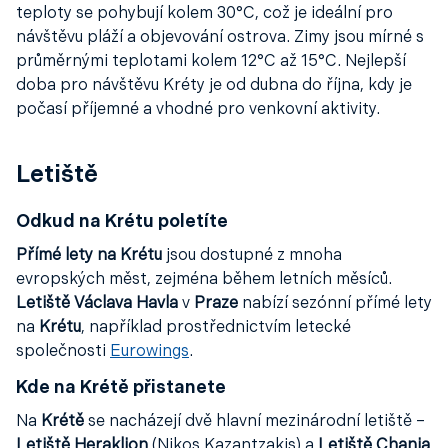
teploty se pohybují kolem 30°C, což je ideální pro
návštěvu pláží a objevování ostrova. Zimy jsou mírné s
průměrnými teplotami kolem 12°C až 15°C. Nejlepší
doba pro návštěvu Kréty je od dubna do října, kdy je
počasí příjemné a vhodné pro venkovní aktivity.
Letiště
Odkud na Krétu poletíte
Přímé lety na Krétu
jsou dostupné z mnoha
evropských měst, zejména během letních měsíců.
Letiště Václava Havla
v
Praze
nabízí sezónní přímé lety
na
Krétu
, například prostřednictvím letecké
společnosti
Eurowings
.
Kde na Krétě přistanete
Na
Krétě
se nacházejí dvě hlavní mezinárodní letiště –
Letiště Heraklion
(Nikos Kazantzakis) a
Letiště Chania