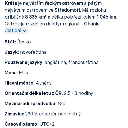
Kréta
je největším
řeckým ostrovem
a pátým
největším ostrovem ve
Středomoří
. Má rozlohu
přibližně
8 336 km²
a délku pobřeží kolem
1 046 km
.
Ostrov je rozdělen do čtyř regionů –
Chania
,
Číst dál
Rethymno
,
Heraklion
a
Lasithi
. Hlavním a největším
městem je
Heraklion
.
Kréta
je domovem mnoha
Stát
:
Řecko
unikátních druhů rostlin a živočichů, včetně slavné
krétské divoké kozy
kri-kri
. Díky své bohaté historii,
Jazyk
:
novořečtina
krásné přírodě a plážím patří
Kréta
mezi
Používané jazyky
:
angličtina, francouzština
nejoblíbenější dovolenkové destinace v
Řecku
.
Měna
:
EUR
Hlavní město
:
Athény
Orientační délka letu z ČR
:
2.5 - 3 hodiny
Mezinárodní předvolba
:
+30
Zásuvka
:
230 V, adaptér není nutný
Časové pásmo
:
UTC+2