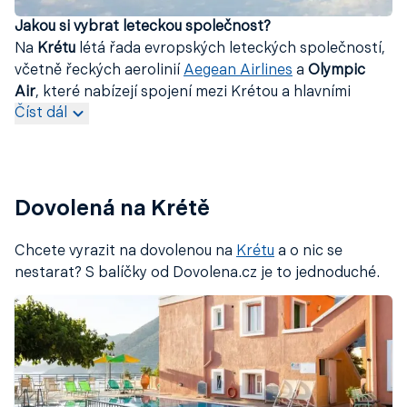
Jakou si vybrat leteckou společnost?
Na
Krétu
létá řada evropských leteckých společností,
včetně řeckých aerolinií
Aegean Airlines
a
Olympic
Air
, které nabízejí spojení mezi Krétou a hlavními
Číst dál
evropskými městy. Kromě toho dopravci jako
Ryanair
,
[EasyJet] a
(
https://www.studentagency.cz/letenky/dopravci/easyje
Wizz Air
poskytují nízkonákladové lety do
Heraklionu
a
Chanie
, dvou hlavních letišť na Krétě.
Dovolená na Krétě
Chcete vyrazit na dovolenou na
Krétu
a o nic se
nestarat? S balíčky od Dovolena.cz je to jednoduché.