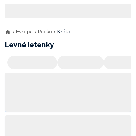
Evropa
Řecko
Kréta
Levné letenky
Doporučujeme
Odlet z Prahy
Odlet z Ví