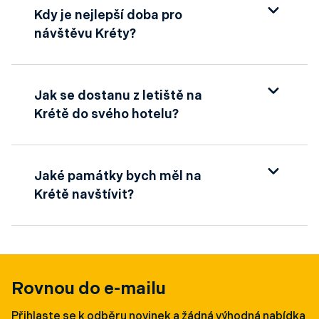
Kdy je nejlepší doba pro
návštěvu Kréty?
Nejvhodnější období je od května do října, kdy
je teplé počasí a moře ideální ke koupání.
Jak se dostanu z letiště na
Krétě do svého hotelu?
Na Krétě jsou k dispozici taxi, autobusové
linky i půjčovny aut. Většina letovisek má
Jaké památky bych měl na
dobré spojení s hlavními letišti Heraklion a
Krétě navštívit?
Chania.
Mezi hlavní atrakce patří palác Knossos,
soutěska Samaria, město Chania a pláže
Elafonissi a Balos.
Rovnou do e-mailu
Přihlaste se k odběru novinek a žádná výhodná nabídka