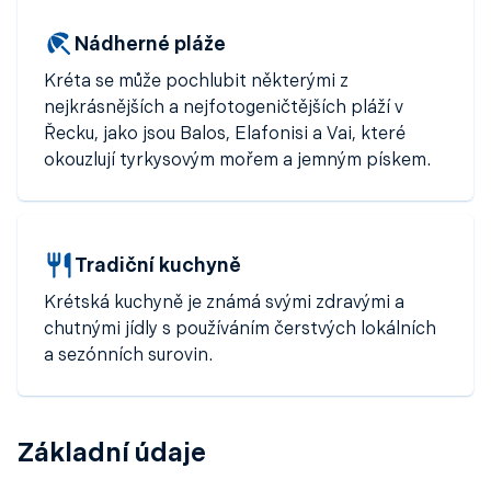
nejzdravějších na světě
.
Nádherné pláže
Kréta
je ideálním místem pro ty, kdo chtějí zažít
pravou atmosféru
Středomoří
a objevovat krásy
Kréta se může pochlubit některými z
Řecka
, ať už jde o poznávání památek, odpočinek na
nejkrásnějších a nejfotogeničtějších pláží v
pláži nebo turistiku v horách.
Řecku, jako jsou Balos, Elafonisi a Vai, které
okouzlují tyrkysovým mořem a jemným pískem.
Tradiční kuchyně
Krétská kuchyně je známá svými zdravými a
chutnými jídly s používáním čerstvých lokálních
a sezónních surovin.
Základní údaje