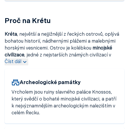
Proč na Krétu
Kréta
, největší a nejjižnější z řeckých ostrovů, oplývá
bohatou historií, nádhernými plážemi a malebnými
horskými vesnicemi. Ostrov je kolébkou
minojské
civilizace
, jedné z nejstarších známých civilizací v
Číst dál
Evropě
, a tyčí se zde slavný
palác Knossos
.
Kréta
nabízí jedinečnou kombinaci
starověkých památek
,
křišťálově čistého moře
s
dlouhými písečnými plážemi
Archeologické památky
a působivé přírody.
Pokud plánujete cestu a hledáte
letenky na Krétu
nebo
Vrcholem jsou ruiny slavného paláce Knossos,
výhodné
levné letenky na Krétu
, můžete vybírat z
který svědčí o bohaté minojské civilizaci, a patří
široké nabídky po celý rok. Kréta je ideální pro
k nejvýznamnějším archeologickým nalezištím v
milovníky historie, přírody i gastronomie. Ostrov láká
celém Řecku.
svou
kuchyní
, která je známá pro svou čerstvost,
jednoduchost a je považována za jednu
z