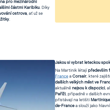
ána pro mezinárodní
alšími částmi Karibiku
. Díky
vování ostrova
, ať už se
ážitky
.
Jakou si vybrat leteckou spo
Na Martinik létají
především f
France
a
Corsair
, které zajišť
dalších velkých měst ve Franc
aktuálně
nejsou k dispozici
, 
Paříži
, případně v dalších e
přistávají na letišti
Martiniqu
de-France
a slouží jako hlavn