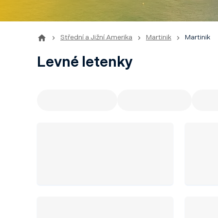
Střední a Jižní Amerika
Martinik
Martinik
Levné letenky
Doporučujeme
Odlet z Prahy
Odl