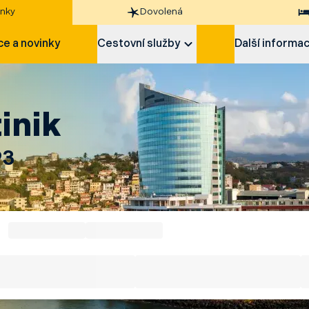
nky
Dovolená
e a novinky
Cestovní služby
Další informa
inik
93