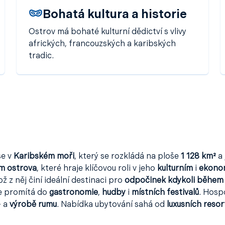
Bohatá kultura a historie
Ostrov má bohaté kulturní dědictví s vlivy
afrických, francouzských a karibských
tradic.
se v
Karibském moři
, který se rozkládá na ploše
1 128 km²
a 
m ostrova
, které hraje klíčovou roli v jeho
kulturním
i
ekono
což z něj činí ideální destinaci pro
odpočinek kdykoli během
se promítá do
gastronomie
,
hudby
i
místních festivalů
. Hosp
– a
výrobě rumu
. Nabídka ubytování sahá od
luxusních resor