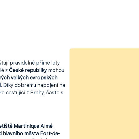
šťují pravidelné přímé lety
lé z
České republiky
mohou
iných velkých evropských
d
. Díky dobrému napojení na
o cestující z Prahy, často s
etiště Martinique Aimé
d hlavního města Fort-de-