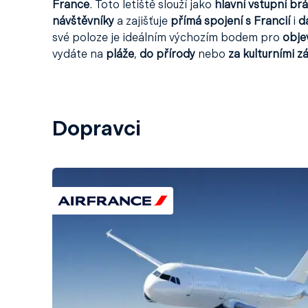
France
. Toto letiště slouží jako
hlavní vstupní br
návštěvníky
a zajišťuje
přímá spojení s Francií
i
d
své poloze je ideálním výchozím bodem pro
obje
vydáte na
pláže
,
do přírody
nebo
za kulturními z
Dopravci