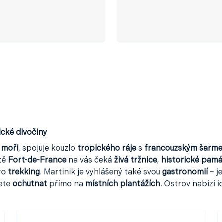
ické divočiny
 moři
, spojuje kouzlo
tropického ráje
s
francouzským šarm
tě
Fort-de-France
na vás čeká
živá tržnice
,
historické pam
ro
trekking
. Martinik je vyhlášený také svou
gastronomií
– j
žete
ochutnat
přímo na
místních plantážích
. Ostrov nabízí 