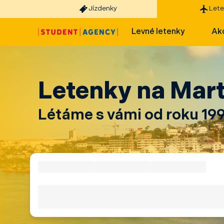
Jízdenky
Lete
Levné letenky
Akc
Letenky na Mart
Létáme s vámi od roku 19