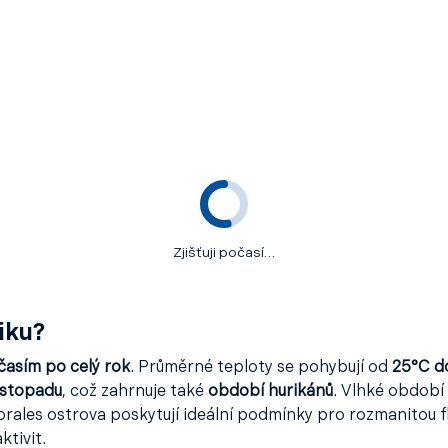
Zjišťuji počasí…
iku?
časím po celý rok
. Průměrné teploty se pohybují od
25°C d
istopadu
, což zahrnuje také
období hurikánů
. Vlhké období 
rales ostrova poskytují ideální podmínky pro rozmanitou fló
ktivit.