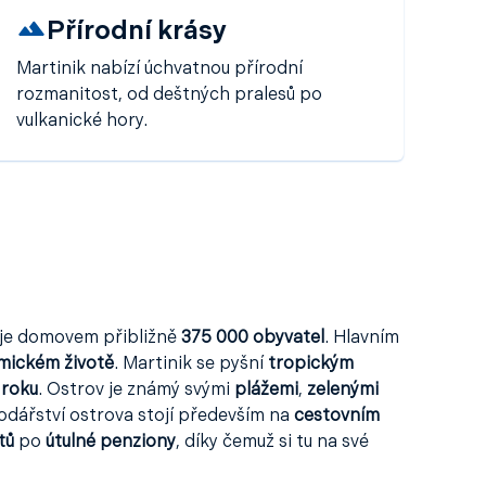
Přírodní krásy
Martinik nabízí úchvatnou přírodní
rozmanitost, od deštných pralesů po
vulkanické hory.
je domovem přibližně
375 000 obyvatel
. Hlavním
mickém životě
. Martinik se pyšní
tropickým
 roku
. Ostrov je známý svými
plážemi
,
zelenými
odářství ostrova stojí především na
cestovním
tů
po
útulné penziony
, díky čemuž si tu na své