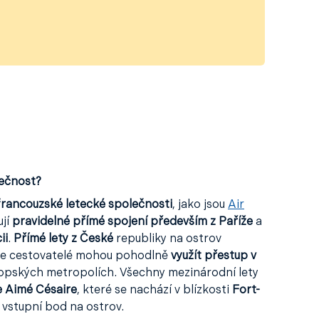
lečnost?
rancouzské letecké společnosti
, jako jsou
Air
ují
pravidelné přímé spojení především z Paříže
a
ii
.
Přímé lety z České
republiky na ostrov
ale cestovatelé mohou pohodlně
využít přestup v
vropských metropolích. Všechny mezinárodní lety
e Aimé Césaire
, které se nachází v blízkosti
Fort-
í vstupní bod na ostrov.