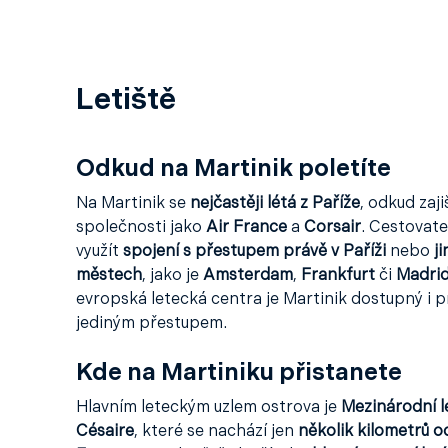
Letiště
Odkud na Martinik poletíte
Na Martinik se
nejčastěji létá z Paříže
, odkud zaji
společnosti jako
Air France
a
Corsair
. Cestovate
využít
spojení s přestupem právě v Paříži
nebo
j
městech
, jako je
Amsterdam
,
Frankfurt
či
Madri
evropská letecká centra je Martinik dostupný i pr
jediným přestupem.
Kde na Martiniku přistanete
Hlavním leteckým uzlem ostrova je
Mezinárodní l
Césaire
, které se nachází jen
několik kilometrů o