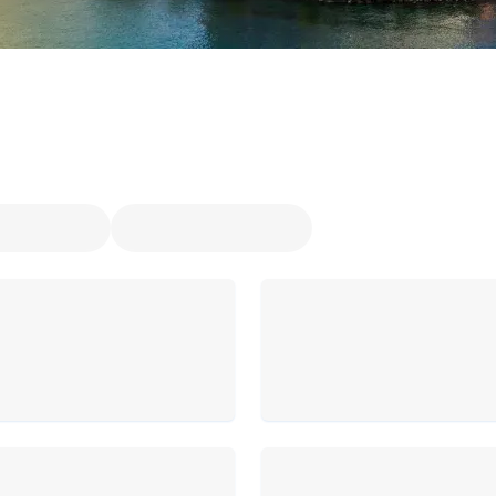
et z Vídně
Odlet z Mnichova