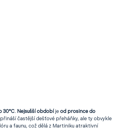
o 30°C
.
Nejsušší období
je
od prosince do
přináší častější dešťové přeháňky, ale ty obvykle
ru a faunu, což dělá z Martiniku atraktivní