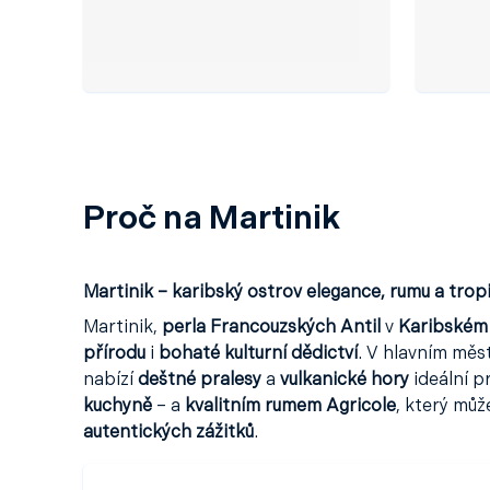
Proč na Martinik
Martinik – karibský ostrov elegance, rumu a trop
Martinik,
perla Francouzských Antil
v
Karibském
přírodu
i
bohaté kulturní dědictví
. V hlavním měs
nabízí
deštné pralesy
a
vulkanické hory
ideální p
kuchyně
– a
kvalitním rumem Agricole
, který mů
autentických zážitků
.