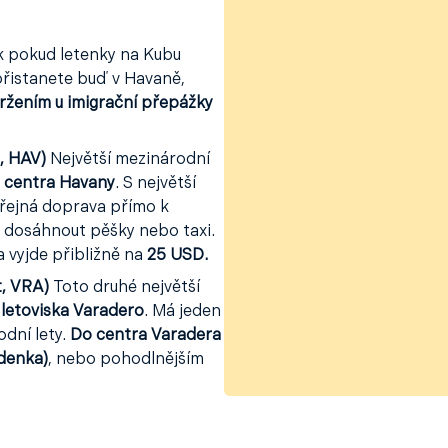
ak pokud letenky na Kubu
přistanete buď v Havaně,
držením u imigrační přepážky
, HAV)
Největší mezinárodní
 centra Havany
. S největší
eřejná doprava přímo k
e dosáhnout pěšky nebo taxi.
 vyjde přibližně na
25 USD.
t, VRA)
Toto druhé největší
letoviska Varadero
. Má jeden
odní lety.
Do centra Varadera
denka)
, nebo pohodlnějším