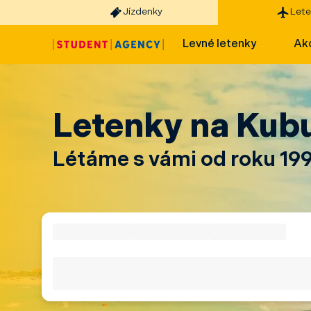
Jízdenky
Lete
Levné letenky
Akc
Letenky na Kub
Létáme s vámi od roku 19