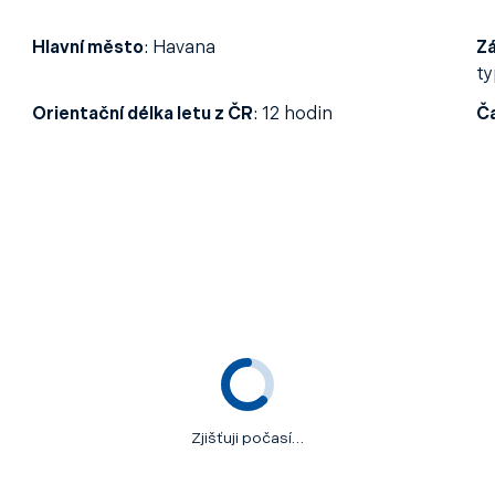
Hlavní město
:
Havana
Z
ty
Orientační délka letu z ČR
:
12 hodin
Č
Zjišťuji počasí…