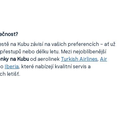
lečnost?
stě na Kubu závisí na vašich preferencích – ať už
přestupů nebo délku letu. Mezi nejoblíbenější
enky na Kubu
od aerolinek
Turkish Airlines
,
Air
bo
Iberia
, které nabízejí kvalitní servis a
h letišť.