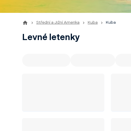
Střední a Jižní Amerika
Kuba
Kuba
Levné letenky
Doporučujeme
Odlet z Prahy
Odl