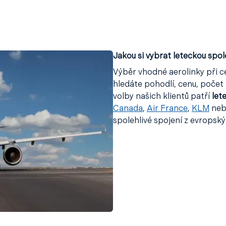
Jakou si vybrat leteckou spo
Výběr vhodné aerolinky při ce
hledáte pohodlí, cenu, počet 
volby našich klientů patří
let
Canada
,
Air France
,
KLM
ne
spolehlivé spojení z evropskýc