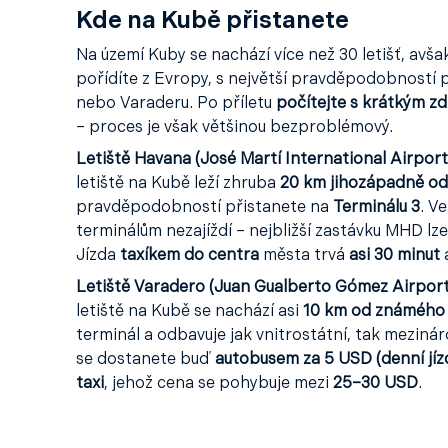
Kde na Kubě přistanete
Na území Kuby se nachází více než 30 letišť, avš
pořídíte z Evropy, s největší pravděpodobností 
nebo Varaderu. Po příletu
počítejte s krátkým z
– proces je však většinou bezproblémový.
Letiště Havana (José Martí International Airport
letiště na Kubě leží zhruba
20 km jihozápadně od
pravděpodobností přistanete na
Terminálu 3
. V
terminálům nezajíždí – nejbližší zastávku MHD lz
Jízda
taxíkem do centra
města trvá
asi 30 minut
a
Letiště Varadero (Juan Gualberto Gómez Airpor
letiště na Kubě se nachází asi
10 km od známého 
terminál a odbavuje jak vnitrostátní, tak mezinár
se dostanete buď
autobusem za 5 USD (denní jíz
taxi
, jehož cena se pohybuje mezi
25–30 USD
.