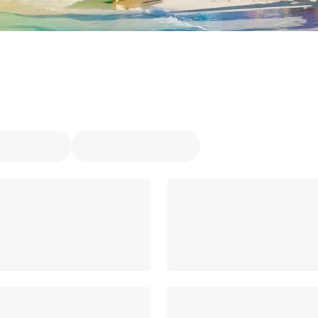
et z Vídně
Odlet z Mnichova