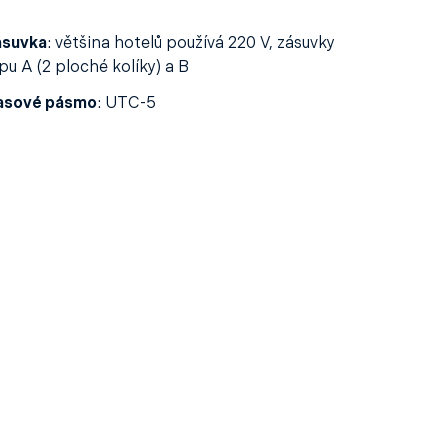
ásuvka
:
většina hotelů používá 220 V, zásuvky
pu A (2 ploché kolíky) a B
asové pásmo
:
UTC-5