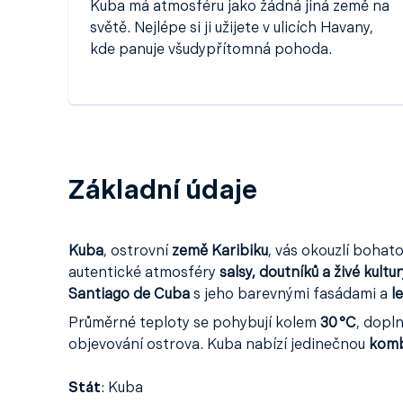
Kuba má atmosféru jako žádná jiná země na
světě. Nejlépe si ji užijete v ulicích Havany,
kde panuje všudypřítomná pohoda.
Základní údaje
Kuba
, ostrovní
země Karibiku
, vás okouzlí bohat
autentické atmosféry
salsy, doutníků a živé kultur
Santiago de Cuba
s jeho barevnými fasádami a
l
Průměrné teploty se pohybují kolem
30 °C
, dopl
objevování ostrova. Kuba nabízí jedinečnou
kombi
Stát
:
Kuba