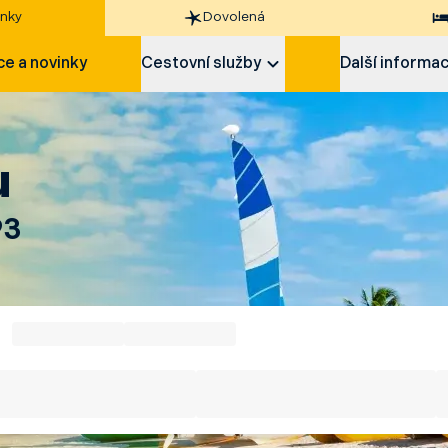
nky
Dovolená
e a novinky
Cestovní služby
Další informa
u
93