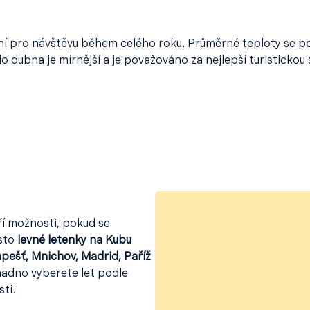
ní pro návštěvu během celého roku. Průměrné teploty se po
o dubna je mírnější a je považováno za nejlepší turisticko
ří možnosti, pokud se
asto
levné letenky na Kubu
pešť, Mnichov, Madrid, Paříž
snadno vyberete let podle
ti.