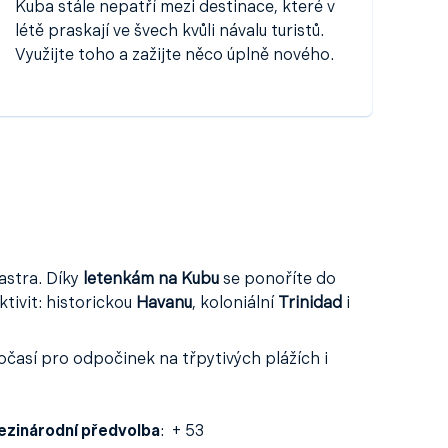
Kuba stále nepatří mezi destinace, které v
létě praskají ve švech kvůli návalu turistů.
Využijte toho a zažijte něco úplně nového.
astra. Díky
letenkám na Kubu
se ponoříte do
ktivit: historickou
Havanu
, koloniální
Trinidad
i
očasí pro odpočinek na třpytivých plážích i
zinárodní předvolba
:
+ 53