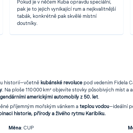
Pokud je v něčem Kuba opravdu speciální,
pak je to jejich vynikající rum a nejkvalitnější
tabák, konkrétně pak skvělé místní
doutníky.
ou historií—včetně
kubánské revoluce
pod vedením Fidela C
y
. Na ploše 110 000 km² objevíte stovky působivých míst a a
egendárními americkými automobily z 50. let
.
něné příjemným mořským vánkem a
teplou vodou
—ideální p
naci historie, přírody a živého rytmu Karibiku.
Měna
:
CUP
Me