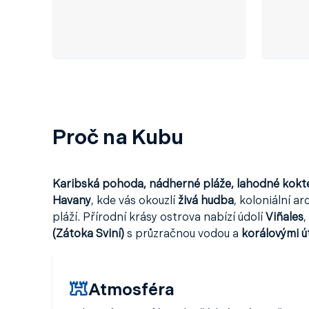
Proč na Kubu
Karibská pohoda, nádherné pláže, lahodné kokte
Havany
, kde vás okouzlí
živá hudba
, koloniální a
pláží. Přírodní krásy ostrova nabízí údolí
Viñales
,
(Zátoka Sviní)
s průzračnou vodou a
korálovými ú
Atmosféra