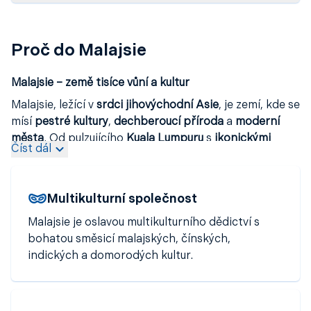
Proč do Malajsie
Malajsie – země tisíce vůní a kultur
Malajsie, ležící v
srdci jihovýchodní Asie
, je zemí, kde se
mísí
pestré kultury
,
dechberoucí příroda
a
moderní
města
. Od pulzujícího
Kuala Lumpuru
s
ikonickými
Číst dál
Petronas Towers
až po
idylické ostrovy Langkawi
a
Penang
nabízí Malajsie
neuvěřitelnou rozmanitost
zážitků
. Můžete se tu vydat na
kulturní objevování
,
Multikulturní společnost
ochutnat směs malajské
,
čínské
a
indické kuchyně
,
nebo se ponořit do
bohaté historie
a
tradic
, které
Malajsie je oslavou multikulturního dědictví s
tuto zemi utvářely po staletí. Milovníci přírody ocení
bohatou směsicí malajských, čínských,
nejstarší deštné pralesy světa
, například
Taman
indických a domorodých kultur.
Negara
, i legendární
potápěčské lokality Sipadan
,
považované za jedny z nejlepších na světě. Ať už
hledáte
dobrodružství v džungli
,
odpočinek na bílých