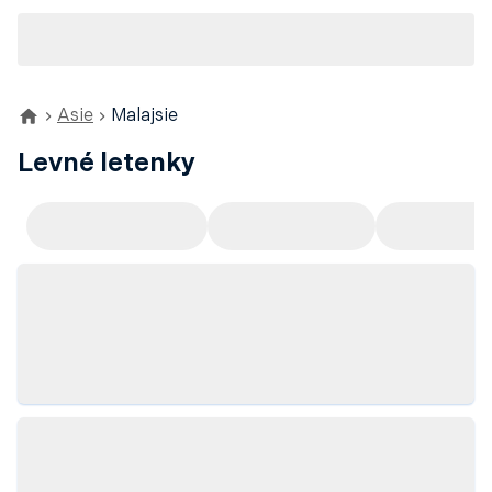
Asie
Malajsie
Levné letenky
Doporučujeme
Odlet z Prahy
Odlet z Ví