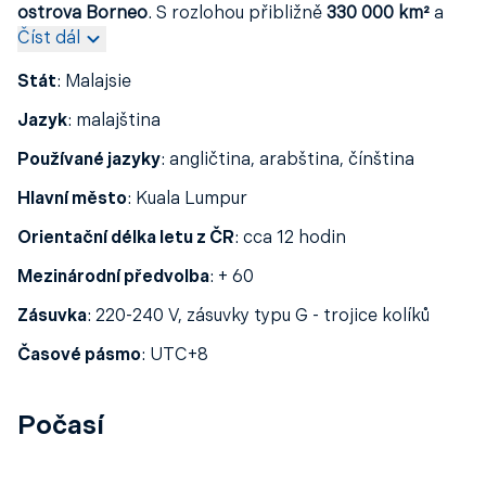
ostrova Borneo
. S rozlohou přibližně
330 000 km²
a
Číst dál
populací přes
31 milionů obyvatel
patří mezi
nejrozmanitější země regionu
, a to jak
etnicky
, tak
Stát
:
Malajsie
kulturně
. Hlavním městem je
Kuala Lumpur
, zatímco
moderní
Putrajaya
slouží jako
administrativní centrum
Jazyk
:
malajština
země
. Malajsie má dynamickou ekonomiku, kterou tvoří
Používané jazyky
:
angličtina, arabština, čínština
průmysl
,
turistika
i
zemědělství
. Je proslulá svou
úchvatnou přírodou
a
bohatou biodiverzitou
–
Hlavní město
:
Kuala Lumpur
rozsáhlé deštné pralesy
ukrývají
vzácné druhy rostlin
i
Orientační délka letu z ČR
:
cca 12 hodin
zvířat
, zatímco
korálové útesy
lákají
potápěče
z celého
světa.
Mezinárodní předvolba
:
+ 60
Zásuvka
:
220-240 V, zásuvky typu G - trojice kolíků
Časové pásmo
:
UTC+8
Počasí