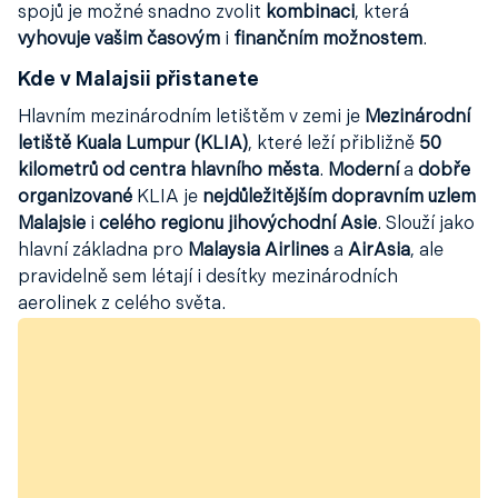
spojů je možné snadno zvolit
kombinaci
, která
vyhovuje vašim časovým
i
finančním možnostem
.
Kde v Malajsii přistanete
Hlavním mezinárodním letištěm v zemi je
Mezinárodní
letiště Kuala Lumpur (KLIA)
, které leží přibližně
50
kilometrů od centra hlavního města
.
Moderní
a
dobře
organizované
KLIA je
nejdůležitějším dopravním uzlem
Malajsie
i
celého regionu jihovýchodní Asie
. Slouží jako
hlavní základna pro
Malaysia Airlines
a
AirAsia
, ale
pravidelně sem létají i desítky mezinárodních
aerolinek z celého světa.