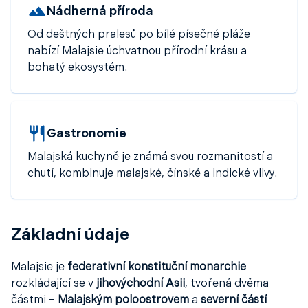
plážích
Nádherná příroda
, nebo
živou atmosféru měst
, Malajsie vás
okouzlí svou přirozenou krásou a pohostinností.
Od deštných pralesů po bílé písečné pláže
nabízí Malajsie úchvatnou přírodní krásu a
bohatý ekosystém.
Gastronomie
Malajská kuchyně je známá svou rozmanitostí a
chutí, kombinuje malajské, čínské a indické vlivy.
Základní údaje
Malajsie je
federativní konstituční monarchie
rozkládající se v
jihovýchodní Asii
, tvořená dvěma
částmi –
Malajským poloostrovem
a
severní částí