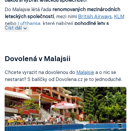
Jakou si vybrat leteckou společnost?
Do Malajsie létá řada
renomovaných mezinárodních
leteckých společností
, mezi nimi
British Airways
,
KLM
nebo
Lufthansa
, které nabízejí
pohodlné lety s
Číst dál
přestupy ve svých evropských uzlech
, jako jsou
Londýn
,
Amsterdam
či
Frankfurt
.
Z České republiky
zatím
přímé lety do Malajsie nejsou k dispozici
,
cestovatelé však mohou snadno využít
výhodná
Dovolená v Malajsii
spojení právě přes tato města
nebo
přes významné
přestupní body v Istanbulu
,
Dubaji
či
Dauhá
. Při výběru
Chcete vyrazit na dovolenou do
Malajsie
a o nic se
aerolinky záleží na vašich preferencích –
evropské
nestarat? S balíčky od Dovolena.cz je to jednoduché.
společnosti nabízejí vysoký komfort
a
spolehlivý
servis
, zatímco
asijští dopravci
, jako Malaysia Airlines
či
Singapore Airlines
, lákají na
výjimečnou
pohostinnost
a
skvělý servis na palubě
.