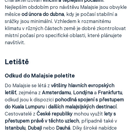
charakterizován
vlhčím a teplejším počasím
.
Nejlepším obdobím pro návštěvu Malajsie jsou obvykle
měsíce
od února do dubna
, kdy je počasí stabilní a
srážky jsou minimální. Vzhledem k rozmanitému
klimatu v různých částech země je dobré zkontrolovat
místní počasí pro specifické oblasti, které plánujete
navštívit.
Letiště
Odkud do Malajsie poletíte
Do Malajsie se létá z
většiny hlavních evropských
letišť
, zejména z
Amsterdamu
,
Londýna
a
Frankfurtu
,
odkud jsou k dispozici
pohodlná spojení s přestupem
do Kuala Lumpuru
i
dalších malajsijských destinací
.
Cestovatelé z
České republiky
mohou využít
lety s
přestupem právě v těchto uzlech
, případně také v
Istanbulu
,
Dubaji
nebo
Dauhá
. Díky široké nabídce